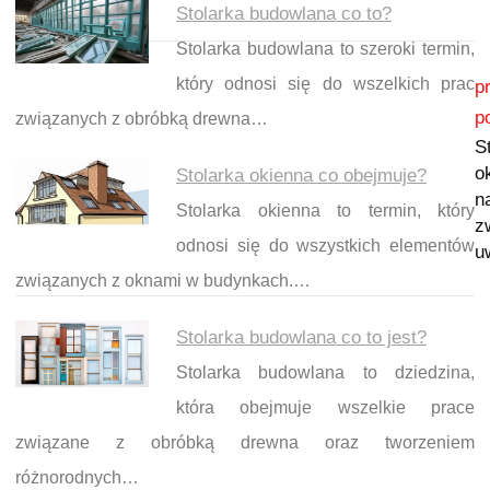
Stolarka budowlana co to?
Stolarka budowlana to szeroki termin,
Nawigacja wpisu
który odnosi się do wszelkich prac
p
p
związanych z obróbką drewna…
S
o
Stolarka okienna co obejmuje?
n
Stolarka okienna to termin, który
z
odnosi się do wszystkich elementów
u
związanych z oknami w budynkach.…
Stolarka budowlana co to jest?
Stolarka budowlana to dziedzina,
która obejmuje wszelkie prace
związane z obróbką drewna oraz tworzeniem
różnorodnych…