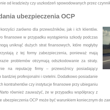
zenie od kradzieży czy uszkodzeń spowodowanych przez czynnik
adania ubezpieczenia OCP
orzyści zarówno dla przewoźników, jak i ich klientów.
o finansowe w przypadku wystąpienia szkody podczas
mogą uniknąć dużych strat finansowych, które mogłyby
orzystają z tej formy zabezpieczenia, ponieważ mają
razie problemów otrzymają odszkodowanie za straty.
ie na reputację firmy – przewoźnicy posiadający
bardziej profesjonalni i rzetelni. Dodatkowo posiadanie
ch kontrahentów czy instytucje finansowe przy ubieganiu
u. Warto również zauważyć, że w przypadku współpracy z
anie ubezpieczenia OCP może być warunkiem koniecznym do za