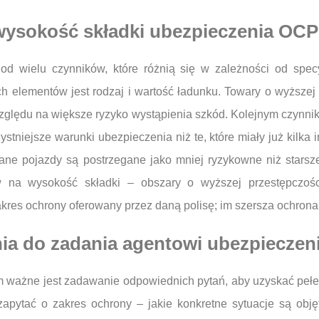
 wysokość składki ubezpieczenia OCP
 wielu czynników, które różnią się w zależności od specyf
 elementów jest rodzaj i wartość ładunku. Towary o wyższej
ględu na większe ryzyko wystąpienia szkód. Kolejnym czynnikie
stniejsze warunki ubezpieczenia niż te, które miały już kilka
mane pojazdy są postrzegane jako mniej ryzykowne niż star
yw na wysokość składki – obszary o wyższej przestępczo
kres ochrony oferowany przez daną polisę; im szersza ochrona
ania do zadania agentowi ubezpiecz
żne jest zadawanie odpowiednich pytań, aby uzyskać pełen ob
apytać o zakres ochrony – jakie konkretne sytuacje są objęt