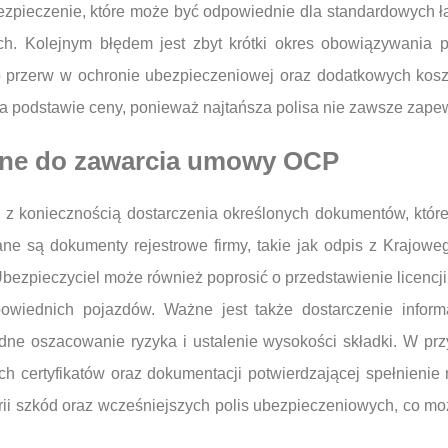
bezpieczenie, które może być odpowiednie dla standardowych 
h. Kolejnym błędem jest zbyt krótki okres obowiązywania p
 przerw w ochronie ubezpieczeniowej oraz dodatkowych kosz
na podstawie ceny, ponieważ najtańsza polisa nie zawsze zape
bne do zawarcia umowy OCP
 koniecznością dostarczenia określonych dokumentów, które 
ane są dokumenty rejestrowe firmy, takie jak odpis z Krajow
 Ubezpieczyciel może również poprosić o przedstawienie licenc
wiednich pojazdów. Ważne jest także dostarczenie informa
ładne oszacowanie ryzyka i ustalenie wysokości składki. W p
h certyfikatów oraz dokumentacji potwierdzającej spełnienie
rii szkód oraz wcześniejszych polis ubezpieczeniowych, co m