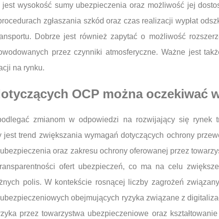
 jest wysokość sumy ubezpieczenia oraz możliwość jej dostos
procedurach zgłaszania szkód oraz czas realizacji wypłat ods
nsportu. Dobrze jest również zapytać o możliwość rozszerz
owodowanych przez czynniki atmosferyczne. Ważne jest takż
cji na rynku.
dotyczących OCP można oczekiwać w
dlegać zmianom w odpowiedzi na rozwijający się rynek tr
ny jest trend zwiększania wymagań dotyczących ochrony przew
 ubezpieczenia oraz zakresu ochrony oferowanej przez towarzy
ransparentności ofert ubezpieczeń, co ma na celu zwiększe
żnych polis. W kontekście rosnącej liczby zagrożeń związany
ubezpieczeniowych obejmujących ryzyka związane z digitaliza
zyka przez towarzystwa ubezpieczeniowe oraz kształtowani