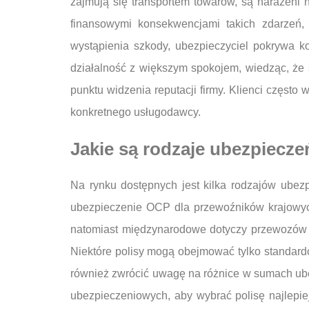
zajmują się transportem towarów, są narażeni
finansowymi konsekwencjami takich zdarzeń,
wystąpienia szkody, ubezpieczyciel pokrywa 
działalność z większym spokojem, wiedząc, że 
punktu widzenia reputacji firmy. Klienci częst
konkretnego usługodawcy.
Jakie są rodzaje ubezpiecz
Na rynku dostępnych jest kilka rodzajów ube
ubezpieczenie OCP dla przewoźników krajowyc
natomiast międzynarodowe dotyczy przewozów t
Niektóre polisy mogą obejmować tylko standard
również zwrócić uwagę na różnice w sumach ube
ubezpieczeniowych, aby wybrać polisę najlepie