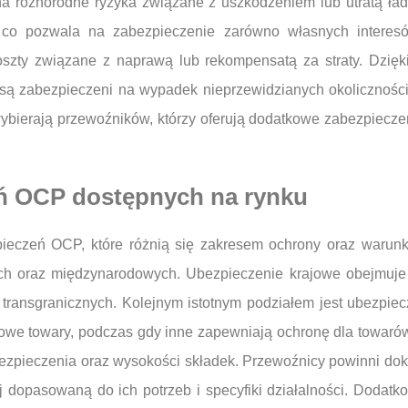
 na różnorodne ryzyka związane z uszkodzeniem lub utratą ła
 co pozwala na zabezpieczenie zarówno własnych interesó
koszty związane z naprawą lub rekompensatą za straty. Dzi
są zabezpieczeni na wypadek nieprzewidzianych okoliczności
o wybierają przewoźników, którzy oferują dodatkowe zabezpiec
eń OCP dostępnych na rynku
zpieczeń OCP, które różnią się zakresem ochrony oraz waru
h oraz międzynarodowych. Ubezpieczenie krajowe obejmuje t
ransgranicznych. Kolejnym istotnym podziałem jest ubezpie
owe towary, podczas gdy inne zapewniają ochronę dla towaró
zpieczenia oraz wysokości składek. Przewoźnicy powinni dokł
j dopasowaną do ich potrzeb i specyfiki działalności. Dodat