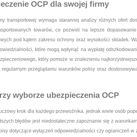
eczenie OCP dla swojej firmy
y transportowej wymaga starannej analizy różnych ofert do
transportowanych towarów, co pozwoli na lepsze dopasowanie
iowych pod kątem zakresu ochrony oraz wysokości składek. W
owiedzialności, które mogą wpłynąć na wypłatę odszkodowan
zpieczeniowego, który pomoże w znalezieniu najkorzystniejsz
regularnym przeglądaniu warunków polisy oraz dostosowywaniu
 przy wyborze ubezpieczenia OCP
czowy krok dla każdego przewoźnika, jednak wiele osób popeł
szych błędów jest niedostateczne zapoznanie się z warunkami
pisy dotyczące wyłączeń odpowiedzialności czy ograniczeń w 