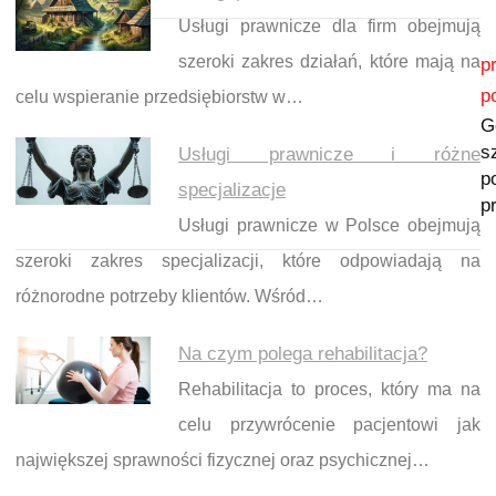
Usługi prawnicze dla firm obejmują
Nawigacja wpisu
szeroki zakres działań, które mają na
p
p
celu wspieranie przedsiębiorstw w…
G
s
Usługi prawnicze i różne
p
specjalizacje
p
Usługi prawnicze w Polsce obejmują
szeroki zakres specjalizacji, które odpowiadają na
różnorodne potrzeby klientów. Wśród…
Na czym polega rehabilitacja?
Rehabilitacja to proces, który ma na
celu przywrócenie pacjentowi jak
największej sprawności fizycznej oraz psychicznej…