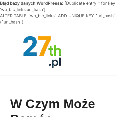
Błąd bazy danych WordPressa:
[Duplicate entry '' for key
'wp_blc_links.url_hash']
ALTER TABLE `wp_blc_links` ADD UNIQUE KEY `url_hash`
(`url_hash`)
Skip to content
W Czym Może