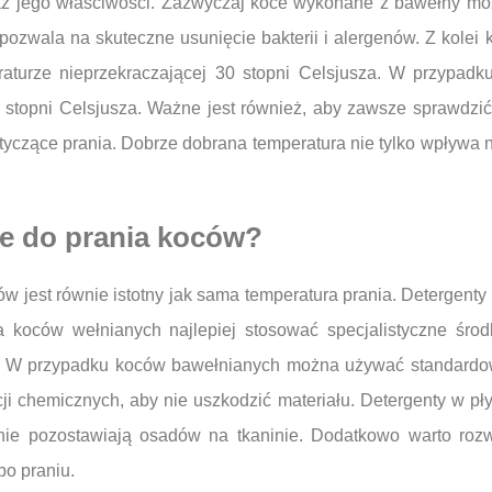
raz jego właściwości. Zazwyczaj koce wykonane z bawełny mo
 pozwala na skuteczne usunięcie bakterii i alergenów. Z kolei
raturze nieprzekraczającej 30 stopni Celsjusza. W przypadku
stopni Celsjusza. Ważne jest również, aby zawsze sprawdzić
czące prania. Dobrze dobrana temperatura nie tylko wpływa na 
ze do prania koców?
 jest równie istotny jak sama temperatura prania. Detergenty
a koców wełnianych najlepiej stosować specjalistyczne środ
en. W przypadku koców bawełnianych można używać standardow
i chemicznych, aby nie uszkodzić materiału. Detergenty w pł
 nie pozostawiają osadów na tkaninie. Dodatkowo warto roz
po praniu.