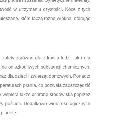
as prania i suszenia. Syntetyczne materiały,
atwość w utrzymaniu czystości. Koce z tych
mieszane, które łączą różne włókna, oferując
zalety zarówno dla zdrowia ludzi, jak i dla
olne od szkodliwych substancji chemicznych,
oraz dla dzieci i zwierząt domowych. Ponadto
mperaturach prania, co pozwala zaoszczędzić
ów wspiera także ochronę środowiska poprzez
zy pościeli. Dodatkowo wiele ekologicznych
planetę.