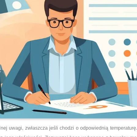
nej uwagi, zwłaszcza jeśli chodzi o odpowiednią temperatur