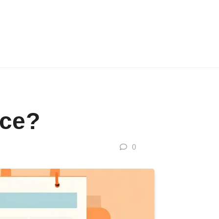
oce?
0