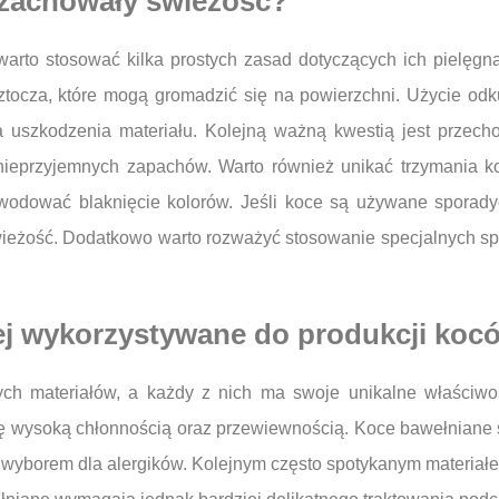
j zachowały świeżość?
arto stosować kilka prostych zasad dotyczących ich pielęgnac
ztocza, które mogą gromadzić się na powierzchni. Użycie od
a uszkodzenia materiału. Kolejną ważną kwestią jest prz
z nieprzyjemnych zapachów. Warto również unikać trzymania 
dować blaknięcie kolorów. Jeśli koce są używane sporadyczn
eżość. Dodatkowo warto rozważyć stosowanie specjalnych spray
iej wykorzystywane do produkcji koc
h materiałów, a każdy z nich ma swoje unikalne właściwoś
ię wysoką chłonnością oraz przewiewnością. Koce bawełniane są
wyborem dla alergików. Kolejnym często spotykanym materiałem 