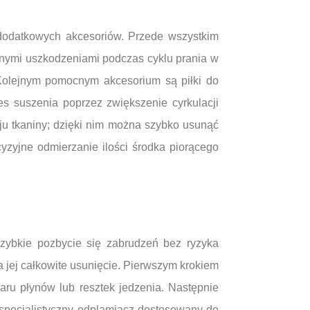
 dodatkowych akcesoriów. Przede wszystkim
znymi uszkodzeniami podczas cyklu prania w
 Kolejnym pomocnym akcesorium są piłki do
s suszenia poprzez zwiększenie cyrkulacji
u tkaniny; dzięki nim można szybko usunąć
zyjne odmierzanie ilości środka piorącego
zybkie pozbycie się zabrudzeń bez ryzyka
a jej całkowite usunięcie. Pierwszym krokiem
ru płynów lub resztek jedzenia. Następnie
specjalistyczny odplamiacz dostosowany do