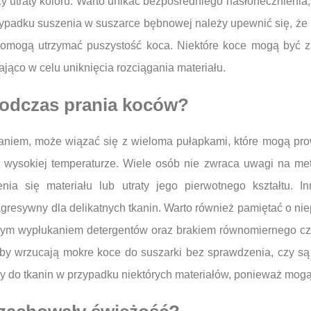
zy utraty koloru. Warto unikać bezpośredniego nasłonecznien
padku suszenia w suszarce bębnowej należy upewnić się, że u
e pomogą utrzymać puszystość koca. Niektóre koce mogą być 
jąco w celu uniknięcia rozciągania materiału.
 podczas prania koców?
aniem, może wiązać się z wieloma pułapkami, które mogą pro
t wysokiej temperaturze. Wiele osób nie zwraca uwagi na met
nia się materiału lub utraty jego pierwotnego kształtu.
agresywny dla delikatnych tkanin. Warto również pamiętać o ni
nym wypłukaniem detergentów oraz brakiem równomiernego cz
oby wrzucają mokre koce do suszarki bez sprawdzenia, czy są
y do tkanin w przypadku niektórych materiałów, ponieważ mog