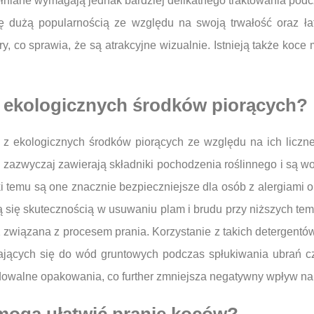
łniane wymagają jednak bardziej delikatnego traktowania podcz
 się dużą popularnością ze względu na swoją trwałość oraz ł
, co sprawia, że są atrakcyjne wizualnie. Istnieją także koce 
 z ekologicznych środków piorących?
z ekologicznych środków piorących ze względu na ich liczne 
 zazwyczaj zawierają składniki pochodzenia roślinnego i są w
ęki temu są one znacznie bezpieczniejsze dla osób z alergiami 
ją się skutecznością w usuwaniu plam i brudu przy niższych te
 związana z procesem prania. Korzystanie z takich detergent
stających się do wód gruntowych podczas spłukiwania ubrań c
owalne opakowania, co further zmniejsza negatywny wpływ na 