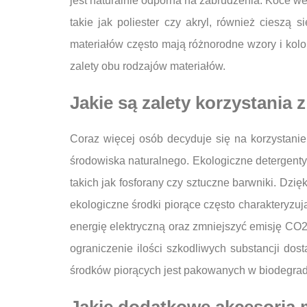
jest naturalnie odporna na zabrudzenia. Koce we
takie jak poliester czy akryl, również cieszą
materiałów często mają różnorodne wzory i kolory
zalety obu rodzajów materiałów.
Jakie są zalety korzystania
Coraz więcej osób decyduje się na korzystanie 
środowiska naturalnego. Ekologiczne detergenty
takich jak fosforany czy sztuczne barwniki. Dzi
ekologiczne środki piorące często charakteryzu
energię elektryczną oraz zmniejszyć emisję CO2
ograniczenie ilości szkodliwych substancji do
środków piorących jest pakowanych w biodegrad