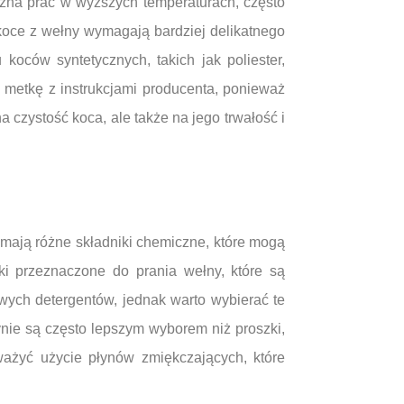
żna prać w wyższych temperaturach, często
 koce z wełny wymagają bardziej delikatnego
 koców syntetycznych, takich jak poliester,
 metkę z instrukcjami producenta, ponieważ
czystość koca, ale także na jego trwałość i
 mają różne składniki chemiczne, które mogą
ki przeznaczone do prania wełny, które są
ych detergentów, jednak warto wybierać te
ynie są często lepszym wyborem niż proszki,
ważyć użycie płynów zmiękczających, które