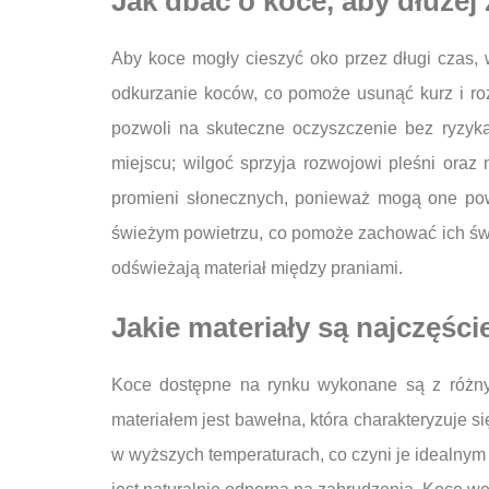
Jak dbać o koce, aby dłuże
Aby koce mogły cieszyć oko przez długi czas, w
odkurzanie koców, co pomoże usunąć kurz i ro
pozwoli na skuteczne oczyszczenie bez ryzyk
miejscu; wilgoć sprzyja rozwojowi pleśni ora
promieni słonecznych, ponieważ mogą one powo
świeżym powietrzu, co pomoże zachować ich świ
odświeżają materiał między praniami.
Jakie materiały są najczęśc
Koce dostępne na rynku wykonane są z różnyc
materiałem jest bawełna, która charakteryzuje s
w wyższych temperaturach, co czyni je idealnym 