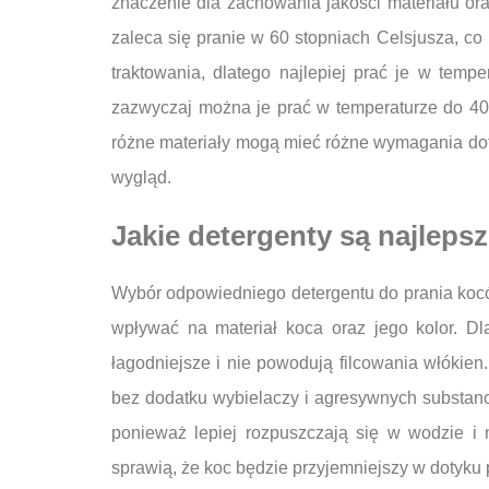
znaczenie dla zachowania jakości materiału o
zaleca się pranie w 60 stopniach Celsjusza, co
traktowania, dlatego najlepiej prać je w tempe
zazwyczaj można je prać w temperaturze do 40 
różne materiały mogą mieć różne wymagania doty
wygląd.
Jakie detergenty są najleps
Wybór odpowiedniego detergentu do prania koców
wpływać na materiał koca oraz jego kolor. Dl
łagodniejsze i nie powodują filcowania włóki
bez dodatku wybielaczy i agresywnych substancj
ponieważ lepiej rozpuszczają się w wodzie i
sprawią, że koc będzie przyjemniejszy w dotyku 