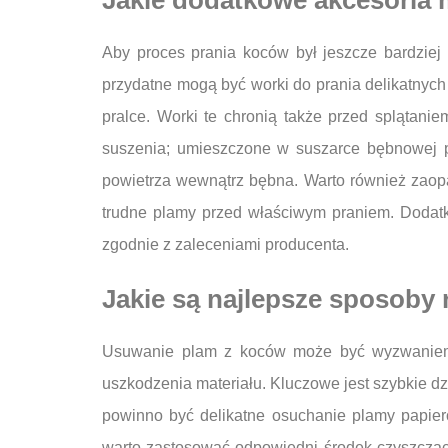
Jakie dodatkowe akcesoria 
Aby proces prania koców był jeszcze bardziej
przydatne mogą być worki do prania delikatnyc
pralce. Worki te chronią także przed splątan
suszenia; umieszczone w suszarce bębnowej p
powietrza wewnątrz bębna. Warto również zaop
trudne plamy przed właściwym praniem. Dodatk
zgodnie z zaleceniami producenta.
Jakie są najlepsze sposoby
Usuwanie plam z koców może być wyzwaniem, 
uszkodzenia materiału. Kluczowe jest szybkie dz
powinno być delikatne osuchanie plamy papier
warto zastosować odpowiedni środek czyszcząc