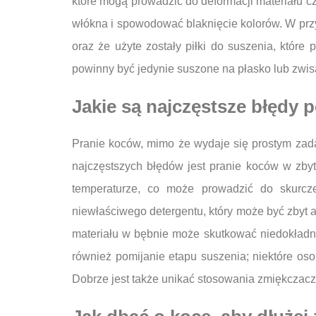
które mogą prowadzić do deformacji materiału c
włókna i spowodować blaknięcie kolorów. W przy
oraz że użyte zostały piłki do suszenia, któr
powinny być jedynie suszone na płasko lub zwisa
Jakie są najczęstsze błędy
Pranie koców, mimo że wydaje się prostym zad
najczęstszych błędów jest pranie koców w zby
temperaturze, co może prowadzić do skurcze
niewłaściwego detergentu, który może być zbyt 
materiału w bębnie może skutkować niedokład
również pomijanie etapu suszenia; niektóre os
Dobrze jest także unikać stosowania zmiękczacz