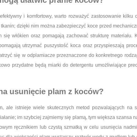
mogą ułatwić pranie koców?
 efektywny i komfortowy, warto rozważyć zastosowanie kilku
h tkanin; dzięki nim można zabezpieczyć koce przed mechanic
iem się włókien oraz pomagają zachować strukturę materiału.
omagają utrzymać puszystość koca oraz przyspieszają proce
atrzyć się w odplamiacze przeznaczone do konkretnego rodzaj
owo przydatne będą miarki do detergentu umożliwiające precy
 na usunięcie plam z koców?
ale istnieje wiele skutecznych metod pozwalających na s
iałanie; im szybciej zajmiemy się plamą, tym większa szansa n
owym ręcznikiem lub czystą szmatką w celu usunięcia nadmia
y; dla większości plam wystarczy roztwór wody z mydłem lub 