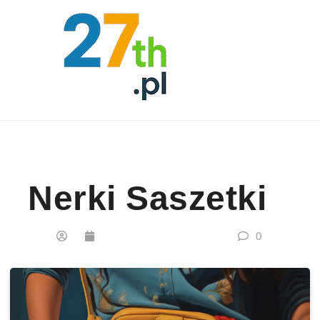
Skip to content
Nerki Saszetki
0