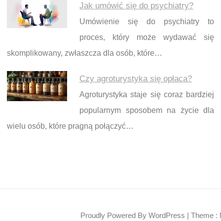
Jak umówić się do psychiatry?
Umówienie się do psychiatry to
proces, który może wydawać się
skomplikowany, zwłaszcza dla osób, które…
Czy agroturystyka się opłaca?
Agroturystyka staje się coraz bardziej
popularnym sposobem na życie dla
wielu osób, które pragną połączyć…
Proudly Powered By WordPress
|
Theme : 