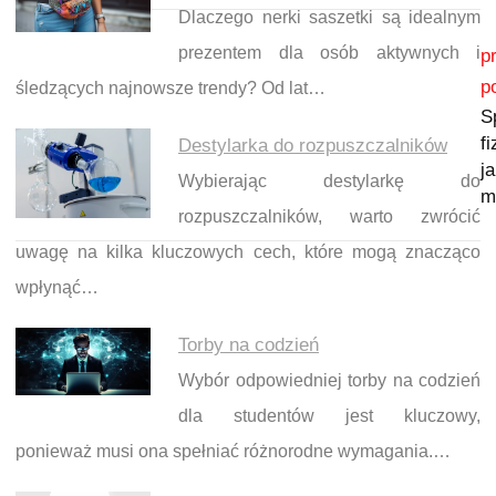
Dlaczego nerki saszetki są idealnym
Nawigacja wpisu
prezentem dla osób aktywnych i
p
p
śledzących najnowsze trendy? Od lat…
S
fi
Destylarka do rozpuszczalników
j
Wybierając destylarkę do
m
rozpuszczalników, warto zwrócić
uwagę na kilka kluczowych cech, które mogą znacząco
wpłynąć…
Torby na codzień
Wybór odpowiedniej torby na codzień
dla studentów jest kluczowy,
ponieważ musi ona spełniać różnorodne wymagania.…