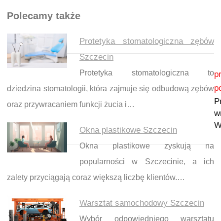
Polecamy także
Protetyka stomatologiczna zębów
Szczecin
Nawigacja wpisu
Protetyka stomatologiczna to
p
p
dziedzina stomatologii, która zajmuje się odbudową zębów
P
oraz przywracaniem funkcji żucia i…
w
W
Okna plastikowe Szczecin
Okna plastikowe zyskują na
popularności w Szczecinie, a ich
zalety przyciągają coraz większą liczbę klientów.…
Warsztat samochodowy Szczecin
Wybór odpowiedniego warsztatu