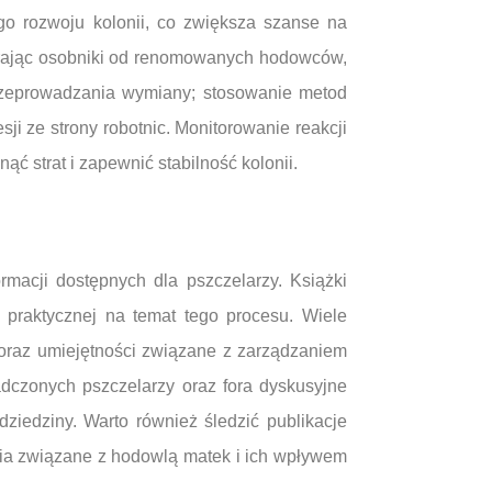
go rozwoju kolonii, co zwiększa szanse na
erając osobniki od renomowanych hodowców,
rzeprowadzania wymiany; stosowanie metod
i ze strony robotnic. Monitorowanie reakcji
ć strat i zapewnić stabilność kolonii.
macji dostępnych dla pszczelarzy. Książki
i praktycznej na temat tego procesu. Wiele
 oraz umiejętności związane z zarządzaniem
adczonych pszczelarzy oraz fora dyskusyjne
ziedziny. Warto również śledzić publikacje
ia związane z hodowlą matek i ich wpływem