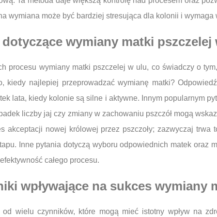
ową. Ta metoda daje większą kontrolę nad procesem oraz po
na wymiana może być bardziej stresująca dla kolonii i wymaga 
a dotyczące wymiany matki pszczelej 
h procesu wymiany matki pszczelej w ulu, co świadczy o tym, j
o, kiedy najlepiej przeprowadzać wymianę matki? Odpowiedź
 lata, kiedy kolonie są silne i aktywne. Innym popularnym pyta
padek liczby jaj czy zmiany w zachowaniu pszczół mogą wskaz
es akceptacji nowej królowej przez pszczoły; zazwyczaj trwa t
 etapu. Inne pytania dotyczą wyboru odpowiednich matek oraz
efektywność całego procesu.
niki wpływające na sukces wymiany m
 od wielu czynników, które mogą mieć istotny wpływ na zdr