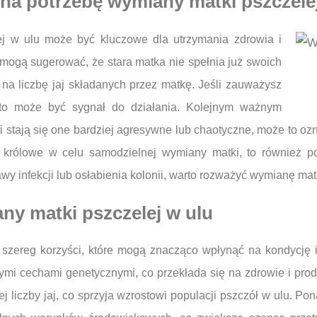
 na potrzebę wymiany matki pszczele
j w ulu może być kluczowe dla utrzymania zdrowia i
re mogą sugerować, że stara matka nie spełnia już swoich
na liczbę jaj składanych przez matkę. Jeśli zauważysz
 to może być sygnał do działania. Kolejnym ważnym
i stają się one bardziej agresywne lub chaotyczne, może to oz
ć królowe w celu samodzielnej wymiany matki, to również
wy infekcji lub osłabienia kolonii, warto rozważyć wymianę ma
any matki pszczelej w ulu
szereg korzyści, które mogą znacząco wpłynąć na kondycję i
ymi cechami genetycznymi, co przekłada się na zdrowie i prod
ej liczby jaj, co sprzyja wzrostowi populacji pszczół w ulu. 