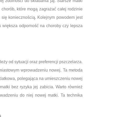
j zdolności do składania jaj. Starsze matki
 chorób, które mogą zagrażać całej rodzinie
ć się koniecznością. Kolejnym powodem jest
ak większa odporność na choroby czy lepsza
y od sytuacji oraz preferencji pszczelarza.
ychmiastowym wprowadzeniu nowej. Ta metoda
 klatkowa, polegająca na umieszczeniu nowej
tki bez ryzyka jej zabicia. Warto również
owadzeniu do niej nowej matki. Ta technika