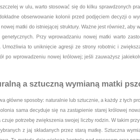
zczelej w ulu, warto stosować się do kilku sprawdzonych pr
dokładne obserwowanie kolonii przed podjęciem decyzji o wy
 nowej matki do istniejącej struktury. Ważne jest również, a
h genetycznych. Przy wprowadzaniu nowej matki warto zast
Umożliwia to uniknięcie agresji ze strony robotnic i zwięks
zół po wprowadzeniu nowej królowej; jeśli zauważysz jakiekolw
uralną a sztuczną wymianą matki pszc
 główne sposoby: naturalnie lub sztucznie, a każdy z tych pr
lonia sama decyduje się na zastąpienie starej królowej nową
ia czuje potrzebę zwiększenia swojej liczby rodzin. W takim p
ybranych z jaj składanych przez starą matkę. Sztuczna wymia