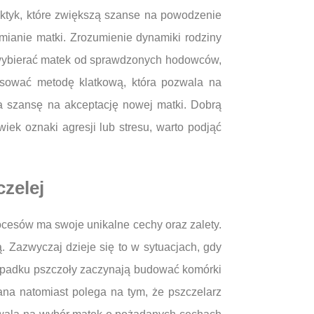
aktyk, które zwiększą szanse na powodzenie
mianie matki. Zrozumienie dynamiki rodziny
by wybierać matek od sprawdzonych hodowców,
osować metodę klatkową, która pozwala na
za szansę na akceptację nowej matki. Dobrą
iek oznaki agresji lub stresu, warto podjąć
zelej
ocesów ma swoje unikalne cechy oraz zalety.
. Zazwyczaj dzieje się to w sytuacjach, gdy
rzypadku pszczoły zaczynają budować komórki
na natomiast polega na tym, że pszczelarz