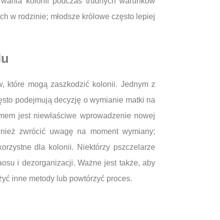
rwania kolonii podczas trudnych warunków
w rodzinie; młodsze królowe często lepiej
lu
, które mogą zaszkodzić kolonii. Jednym z
zęsto podejmują decyzję o wymianie matki na
lemem jest niewłaściwe wprowadzenie nowej
również zwrócić uwagę na moment wymiany;
zystne dla kolonii. Niektórzy pszczelarze
u i dezorganizacji. Ważne jest także, aby
żyć inne metody lub powtórzyć proces.