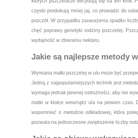
których pszczelarze decydują się na ten krok. 
często produkują mniej jaj, co prowadzi do osła
pszczół. W przypadku zauważenia spadku liczby
chęć poprawy genetyki rodziny pszczelej. Pszc
wydajność w zbieraniu nektaru.
Jakie są najlepsze metody w
Wymiana matki pszczelej w ulu może być przepro
Jedną z najpopularniejszych technik jest meto
wymaga jednak pewnej ostrożności, aby nie wywo
matki w klatce wewnątrz ula na pewien czas. 
wspomnieć o metodzie odkładowej, która polega
pozwala na jednoczesne zwiększenie liczby rodz