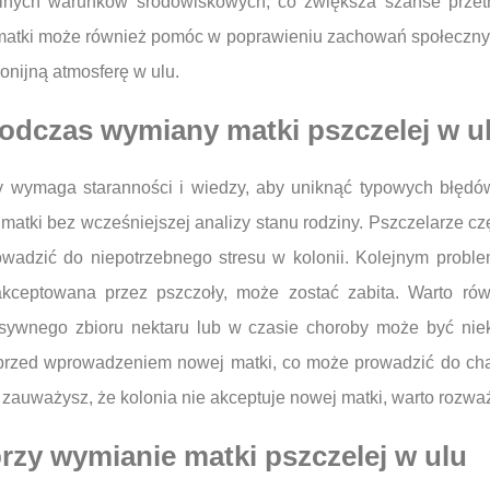
alnych warunków środowiskowych, co zwiększa szanse przet
ki może również pomóc w poprawieniu zachowań społecznych 
monijną atmosferę w ulu.
podczas wymiany matki pszczelej w u
ry wymaga staranności i wiedzy, aby uniknąć typowych błędów
matki bez wcześniejszej analizy stanu rodziny. Pszczelarze c
owadzić do niepotrzebnego stresu w kolonii. Kolejnym prob
aakceptowana przez pszczoły, może zostać zabita. Warto 
sywnego zbioru nektaru lub w czasie choroby może być niekor
rzed wprowadzeniem nowej matki, co może prowadzić do chaos
i zauważysz, że kolonia nie akceptuje nowej matki, warto rozwa
przy wymianie matki pszczelej w ulu