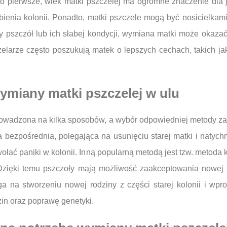
Po pierwsze, wiek matki pszczelej ma ogromne znaczenie dla je
bienia kolonii. Ponadto, matki pszczele mogą być nosicielkami
 pszczół lub ich słabej kondycji, wymiana matki może okaza
zelarze często poszukują matek o lepszych cechach, takich j
ymiany matki pszczelej w ulu
wadzona na kilka sposobów, a wybór odpowiedniej metody zależ
da bezpośrednia, polegająca na usunięciu starej matki i nat
łać paniki w kolonii. Inną popularną metodą jest tzw. metoda
Dzięki temu pszczoły mają możliwość zaakceptowania nowej ma
 na stworzeniu nowej rodziny z części starej kolonii i wpr
in oraz poprawę genetyki.