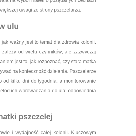
zwala na wybór matek o pożądanych cechach
większej uwagi ze strony pszczelarza.
w ulu
ak ważny jest to temat dla zdrowia kolonii.
 zależy od wielu czynników, ale zazwyczaj
niem jest to, jak rozpoznać, czy stara matka
ywać na konieczność działania. Pszczelarze
o od kilku dni do tygodnia, a monitorowanie
 metod ich wprowadzania do ula; odpowiednia
atki pszczelej
owie i wydajność całej kolonii. Kluczowym