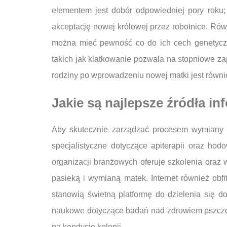
elementem jest dobór odpowiedniej pory roku;
akceptację nowej królowej przez robotnice. R
można mieć pewność co do ich cech genetyczn
takich jak klatkowanie pozwala na stopniowe zap
rodziny po wprowadzeniu nowej matki jest równie
Jakie są najlepsze źródła in
Aby skutecznie zarządzać procesem wymiany ma
specjalistyczne dotyczące apiterapii oraz hod
organizacji branżowych oferuje szkolenia oraz
pasieką i wymianą matek. Internet również obf
stanowią świetną platformę do dzielenia się d
naukowe dotyczące badań nad zdrowiem pszczół
na kondycję kolonii.