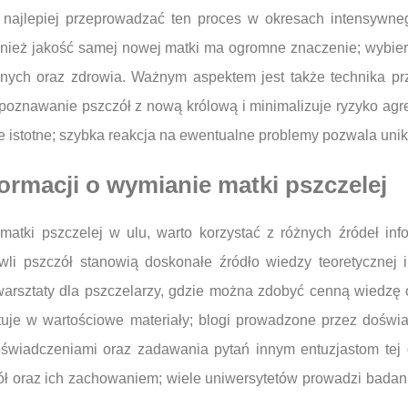
 najlepiej przeprowadzać ten proces w okresach intensywne
ównież jakość samej nowej matki ma ogromne znaczenie; wybi
ych oraz zdrowia. Ważnym aspektem jest także technika p
oznawanie pszczół z nową królową i minimalizuje ryzyko agresj
 istotne; szybka reakcja na ewentualne problemy pozwala unikną
formacji o wymianie matki pszczelej
tki pszczelej w ulu, warto korzystać z różnych źródeł infor
owli pszczół stanowią doskonałe źródło wiedzy teoretycznej 
 warsztaty dla pszczelarzy, gdzie można zdobyć cenną wiedzę
ituje w wartościowe materiały; blogi prowadzone przez doświ
oświadczeniami oraz zadawania pytań innym entuzjastom tej d
 oraz ich zachowaniem; wiele uniwersytetów prowadzi badan