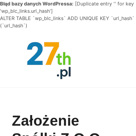
Błąd bazy danych WordPressa:
[Duplicate entry '' for key
'wp_blc_links.url_hash']
ALTER TABLE `wp_blc_links` ADD UNIQUE KEY `url_hash`
(`url_hash`)
Skip to content
Założenie