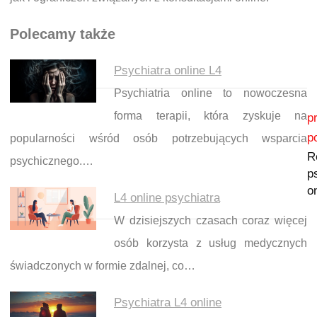
Polecamy także
Psychiatra online L4
Psychiatria online to nowoczesna
Nawigacja wpisu
forma terapii, która zyskuje na
p
p
popularności wśród osób potrzebujących wsparcia
R
psychicznego.…
p
o
L4 online psychiatra
W dzisiejszych czasach coraz więcej
osób korzysta z usług medycznych
świadczonych w formie zdalnej, co…
Psychiatra L4 online