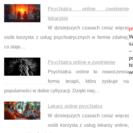
Psychiatra online zwolnienie
lekarskie
Nawigacja wpisu
W dzisiejszych czasach coraz więcej
p
W
osób korzysta z usług psychiatrycznych w formie zdalnej,
s
co staje…
–
p
Psychiatra online e-zwolnienie
b
Psychiatria online to nowoczesna
w
forma terapii, która zyskuje na
popularności w dobie cyfryzacji. Dzięki niej…
Lekarz online psychiatra
W dzisiejszych czasach coraz więcej
osób korzysta z usług lekarzy online,