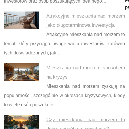
P
inwestorów oraz osób poszukujących idealnego…
p
Atrakcyjne mieszkania nad morzem
jako długoterminowa inwestycja
Atrakcyjne mieszkania nad morzem to
temat, który przyciąga uwagę wielu inwestorów, zarówno
tych doświadczonych, jak…
Mieszkania nad morzem sposobem
na kryzys
Mieszkania nad morzem zyskują na
popularności, szczególnie w okresach kryzysowych, kiedy
to wiele osób poszukuje…
Czy mieszkania nad morzem to
dobry sposób na inwestycję?