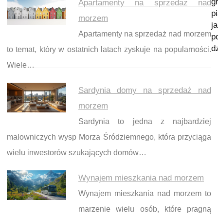
g
Apartamenty na sprzedaż nad
p
morzem
j
Apartamenty na sprzedaż nad morzem
p
d
to temat, który w ostatnich latach zyskuje na popularności.
Wiele…
Sardynia domy na sprzedaż nad
morzem
Sardynia to jedna z najbardziej
malowniczych wysp Morza Śródziemnego, która przyciąga
wielu inwestorów szukających domów…
Wynajem mieszkania nad morzem
Wynajem mieszkania nad morzem to
marzenie wielu osób, które pragną