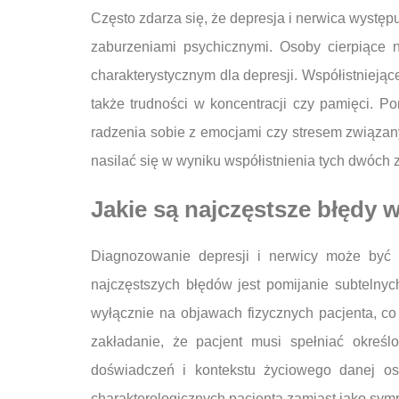
Często zdarza się, że depresja i nerwica wystę
zaburzeniami psychicznymi. Osoby cierpiące
charakterystycznym dla depresji. Współistniej
także trudności w koncentracji czy pamięci. 
radzenia sobie z emocjami czy stresem związan
nasilać się w wyniku współistnienia tych dwóch 
Jakie są najczęstsze błędy 
Diagnozowanie depresji i nerwicy może być
najczęstszych błędów jest pomijanie subteln
wyłącznie na objawach fizycznych pacjenta, c
zakładanie, że pacjent musi spełniać określ
doświadczeń i kontekstu życiowego danej os
charakterologicznych pacjenta zamiast jako sy