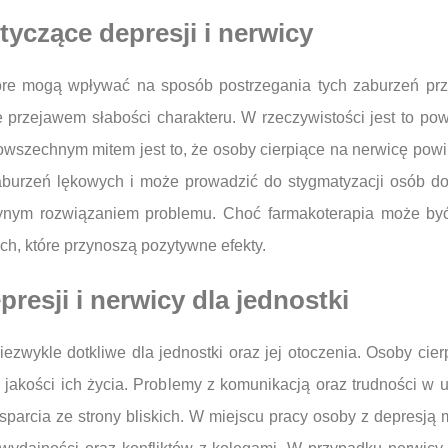
tyczące depresji i nerwicy
które mogą wpływać na sposób postrzegania tych zaburzeń pr
ie przejawem słabości charakteru. W rzeczywistości jest to 
wszechnym mitem jest to, że osoby cierpiące na nerwicę powinn
zaburzeń lękowych i może prowadzić do stygmatyzacji osób dot
dynym rozwiązaniem problemu. Choć farmakoterapia może być
ych, które przynoszą pozytywne efekty.
presji i nerwicy dla jednostki
iezwykle dotkliwe dla jednostki oraz jej otoczenia. Osoby cie
a jakości ich życia. Problemy z komunikacją oraz trudności w 
parcia ze strony bliskich. W miejscu pracy osoby z depresją