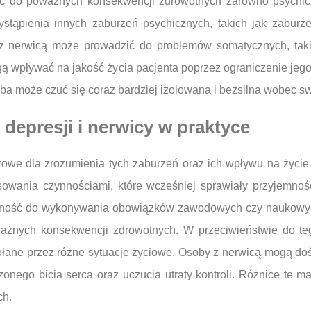
ć do poważnych konsekwencji zdrowotnych zarówno psychiczn
stąpienia innych zaburzeń psychicznych, takich jak zaburze
 z nerwicą może prowadzić do problemów somatycznych, taki
ą wpływać na jakość życia pacjenta poprzez ograniczenie jego 
oba może czuć się coraz bardziej izolowana i bezsilna wobec 
 depresji i nerwicy w praktyce
zowe dla zrozumienia tych zaburzeń oraz ich wpływu na życie 
resowania czynnościami, które wcześniej sprawiały przyjemno
zdolność do wykonywania obowiązków zawodowych czy naukowy
ażnych konsekwencji zdrowotnych. W przeciwieństwie do teg
łane przez różne sytuacje życiowe. Osoby z nerwicą mogą doś
onego bicia serca oraz uczucia utraty kontroli. Różnice te m
ch.