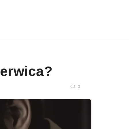
Nerwica?
0