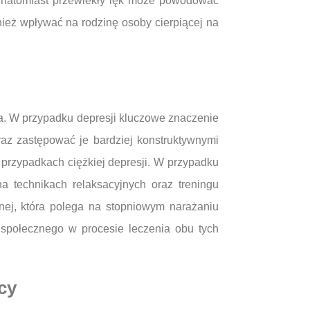
y natomiast przewlekły lęk może powodować
ież wpływać na rodzinę osoby cierpiącej na
ta. W przypadku depresji kluczowe znaczenie
az zastępować je bardziej konstruktywnymi
 przypadkach ciężkiej depresji. W przypadku
 technikach relaksacyjnych oraz treningu
jnej, która polega na stopniowym narażaniu
 społecznego w procesie leczenia obu tych
cy