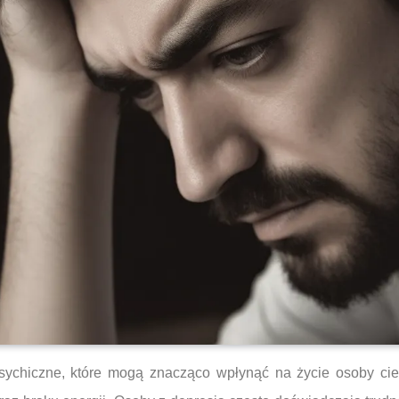
sychiczne, które mogą znacząco wpłynąć na życie osoby cierp