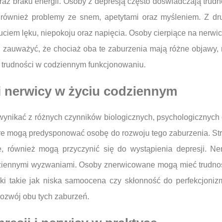
az braku energii. Osoby z depresją często doświadczają trudn
 również problemy ze snem, apetytami oraz myśleniem. Z dr
uciem lęku, niepokoju oraz napięcia. Osoby cierpiące na nerwi
o zauważyć, że chociaż oba te zaburzenia mają różne objawy,
 trudności w codziennym funkcjonowaniu.
 i nerwicy w życiu codziennym
 wynikać z różnych czynników biologicznych, psychologicznyc
óre mogą predysponować osobę do rozwoju tego zaburzenia. Stre
e, również mogą przyczynić się do wystąpienia depresji. N
ziennymi wyzwaniami. Osoby znerwicowane mogą mieć trudnośc
ki takie jak niska samoocena czy skłonność do perfekcjoni
rozwój obu tych zaburzeń.