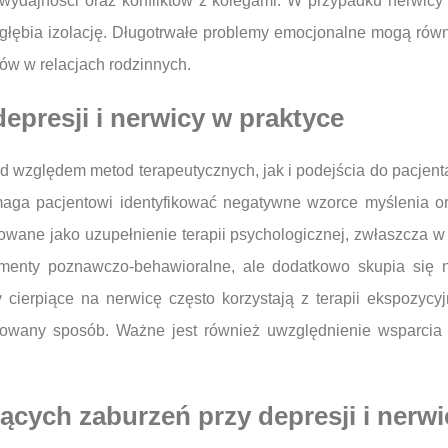
wydajności oraz konfliktów z kolegami. W przypadku nerwic
ogłębia izolację. Długotrwałe problemy emocjonalne mogą równ
tów w relacjach rodzinnych.
depresji i nerwicy w praktyce
pod względem metod terapeutycznych, jak i podejścia do pacjen
aga pacjentowi identyfikować negatywne wzorce myślenia or
owane jako uzupełnienie terapii psychologicznej, zwłaszcza w
enty poznawczo-behawioralne, ale dodatkowo skupia się na
 cierpiące na nerwicę często korzystają z terapii ekspozycy
olowany sposób. Ważne jest również uwzględnienie wsparcia
jących zaburzeń przy depresji i nerwi