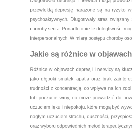
Długotrwała depresja i nerwica mogą prowadzi
przewlekłą depresję narażone są na ryzyko wy
psychoaktywnych. Długotrwały stres związany
choroby serca. Ponadto obie te dolegliwości mog
interpersonalnych. W miarę postępu choroby os
Jakie są różnice w objawach
Różnice w objawach depresji i nerwicy są kluc
jako głęboki smutek, apatia oraz brak zainte
trudności z koncentracją, co wpływa na ich 
lub poczucie winy, co może prowadzić do pow
uczuciem lęku i niepokoju, które mogą być wywo
nagłym uczuciem strachu, duszności, przyspiesz
oraz wyboru odpowiednich metod terapeutyczny