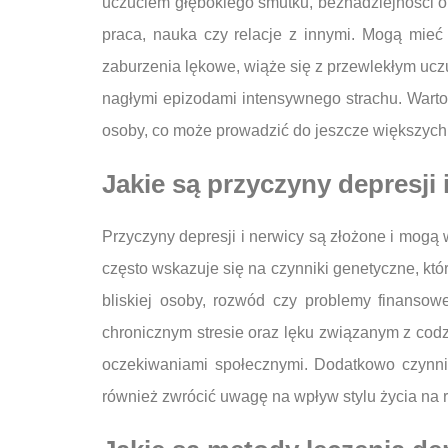
uczuciem głębokiego smutku, beznadziejności or
praca, nauka czy relacje z innymi. Mogą mieć
zaburzenia lękowe, wiąże się z przewlekłym ucz
nagłymi epizodami intensywnego strachu. Wart
osoby, co może prowadzić do jeszcze większych
Jakie są przyczyny depresji
Przyczyny depresji i nerwicy są złożone i mogą
często wskazuje się na czynniki genetyczne, kt
bliskiej osoby, rozwód czy problemy finansow
chronicznym stresie oraz lęku związanym z cod
oczekiwaniami społecznymi. Dodatkowo czynni
również zwrócić uwagę na wpływ stylu życia na 