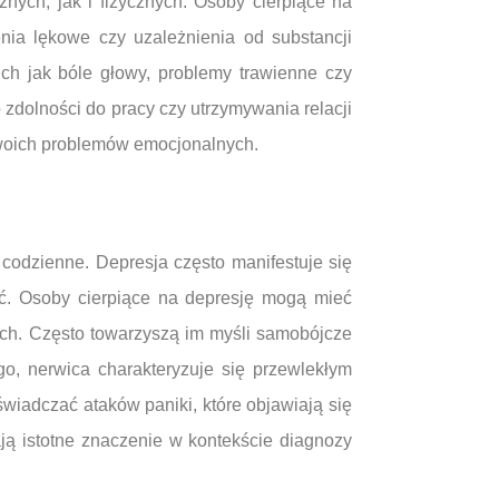
ych, jak i fizycznych. Osoby cierpiące na
nia lękowe czy uzależnienia od substancji
ch jak bóle głowy, problemy trawienne czy
zdolności do pracy czy utrzymywania relacji
swoich problemów emocjonalnych.
codzienne. Depresja często manifestuje się
ść. Osoby cierpiące na depresję mogą mieć
ch. Często towarzyszą im myśli samobójcze
o, nerwica charakteryzuje się przewlekłym
wiadczać ataków paniki, które objawiają się
ają istotne znaczenie w kontekście diagnozy