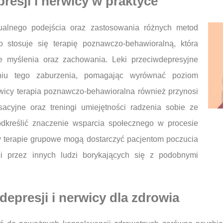
resji i nerwicy w praktyce
ualnego podejścia oraz zastosowania różnych metod
o stosuje się terapię poznawczo-behawioralną, która
 myślenia oraz zachowania. Leki przeciwdepresyjne
niu tego zaburzenia, pomagając wyrównać poziom
icy terapia poznawczo-behawioralna również przynosi
sacyjne oraz treningi umiejętności radzenia sobie ze
kreślić znaczenie wsparcia społecznego w procesie
y terapie grupowe mogą dostarczyć pacjentom poczucia
ci przez innych ludzi borykających się z podobnymi
 depresji i nerwicy dla zdrowia