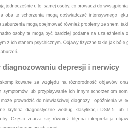
pują jednocześnie u tej samej osoby, co prowadzi do wystąpie
 na oba te schorzenia mogą doświadczać intensywnego lęk
ące zaburzenia mogą obejmować również problemy ze snem, tak
Ponadto osoby te mogą być bardziej podatne na uzależnienia 
ym z ich stanem psychicznym. Objawy fizyczne takie jak bóle
zaburzeń.
w diagnozowaniu depresji i nerwicy
 skomplikowane ze względu na różnorodność objawów oraz
ych symptomów lub przypisywanie ich innym schorzeniom som
o może prowadzić do niewłaściwej diagnozy i opóźnienia w le
one kryteria diagnostyczne według klasyfikacji DSM-5 lub
oby. Często zdarza się również błędna interpretacja obj
mptomów choroby psychicznej.