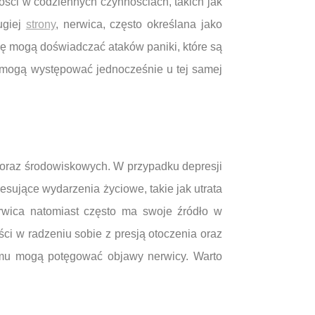
ości w codziennych czynnościach, takich jak
ugiej
strony
, nerwica, często określana jako
cę mogą doświadczać ataków paniki, które są
 mogą występować jednocześnie u tej samej
h oraz środowiskowych. W przypadku depresji
sujące wydarzenia życiowe, takie jak utrata
erwica natomiast często ma swoje źródło w
i w radzeniu sobie z presją otoczenia oraz
zmu mogą potęgować objawy nerwicy. Warto