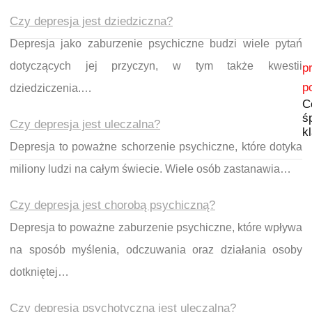
Czy depresja jest dziedziczna?
Depresja jako zaburzenie psychiczne budzi wiele pytań
Nawigacja wpisu
dotyczących jej przyczyn, w tym także kwestii
p
p
dziedziczenia.…
C
ś
Czy depresja jest uleczalna?
k
Depresja to poważne schorzenie psychiczne, które dotyka
miliony ludzi na całym świecie. Wiele osób zastanawia…
Czy depresja jest chorobą psychiczną?
Depresja to poważne zaburzenie psychiczne, które wpływa
na sposób myślenia, odczuwania oraz działania osoby
dotkniętej…
Czy depresja psychotyczna jest uleczalna?