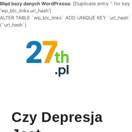
Błąd bazy danych WordPressa:
[Duplicate entry '' for key
'wp_blc_links.url_hash']
ALTER TABLE `wp_blc_links` ADD UNIQUE KEY `url_hash`
(`url_hash`)
Skip to content
Czy Depresja