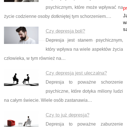
Nawigacja wpisu
psychicznym, które może wpływać na
p
J
życie codzienne osoby dotkniętej tym schorzeniem.…
w
s
Czy depresja boli?
Depresja jest stanem psychicznym,
który wpływa na wiele aspektów życia
człowieka, w tym również na…
Czy depresja jest uleczalna?
Depresja to poważne schorzenie
psychiczne, które dotyka miliony ludzi
na całym świecie. Wiele osób zastanawia…
Czy to już depresja?
Depresja to poważne zaburzenie