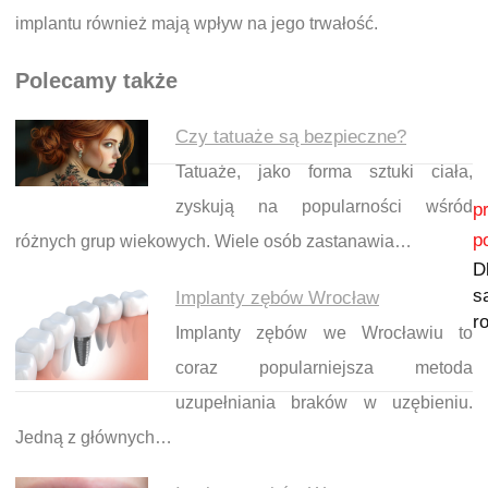
implantu również mają wpływ na jego trwałość.
Polecamy także
Czy tatuaże są bezpieczne?
Tatuaże, jako forma sztuki ciała,
Nawigacja wpisu
zyskują na popularności wśród
p
p
różnych grup wiekowych. Wiele osób zastanawia…
D
s
Implanty zębów Wrocław
r
Implanty zębów we Wrocławiu to
coraz popularniejsza metoda
uzupełniania braków w uzębieniu.
Jedną z głównych…