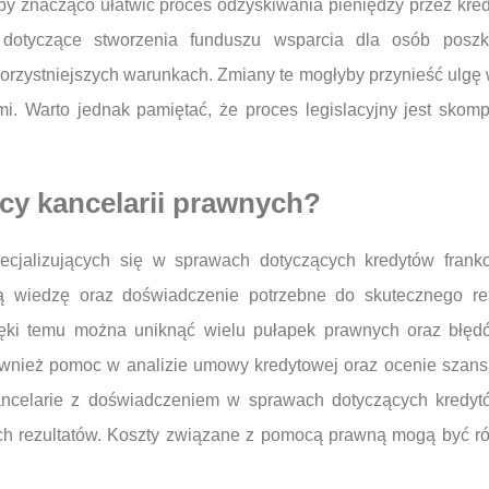
y znacząco ułatwić proces odzyskiwania pieniędzy przez kre
e dotyczące stworzenia funduszu wsparcia dla osób pos
orzystniejszych warunkach. Zmiany te mogłyby przynieść ulgę
i. Warto jednak pamiętać, że proces legislacyjny jest sko
cy kancelarii prawnych?
pecjalizujących się w sprawach dotyczących kredytów fra
ą wiedzę oraz doświadczenie potrzebne do skutecznego re
ki temu można uniknąć wielu pułapek prawnych oraz błędó
również pomoc w analizie umowy kredytowej oraz ocenie szans
ncelarie z doświadczeniem w sprawach dotyczących kredyt
h rezultatów. Koszty związane z pomocą prawną mogą być róż