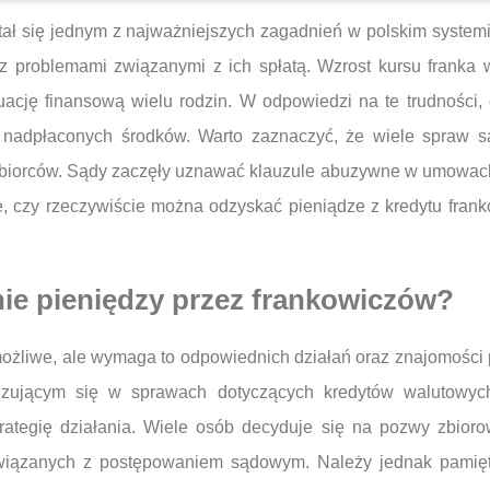
tał się jednym z najważniejszych zagadnień w polskim system
 z problemami związanymi z ich spłatą. Wzrost kursu franka
uację finansową wielu rodzin. W odpowiedzi na te trudności,
 nadpłaconych środków. Warto zaznaczyć, że wiele spraw 
obiorców. Sądy zaczęły uznawać klauzule abuzywne w umowach
e, czy rzeczywiście można odzyskać pieniądze z kredytu fran
nie pieniędzy przez frankowiczów?
możliwe, ale wymaga to odpowiednich działań oraz znajomości 
lizującym się w sprawach dotyczących kredytów walutowyc
trategię działania. Wiele osób decyduje się na pozwy zbio
iązanych z postępowaniem sądowym. Należy jednak pamięta