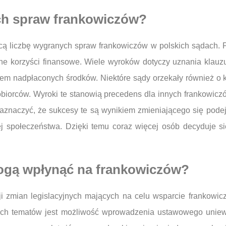
ch spraw frankowiczów?
ą liczbę wygranych spraw frankowiczów w polskich sądach. Pr
ne korzyści finansowe. Wiele wyroków dotyczy uznania klau
em nadpłaconych środków. Niektóre sądy orzekały również o 
tobiorców. Wyroki te stanowią precedens dla innych frankowic
zaznaczyć, że sukcesy te są wynikiem zmieniającego się pode
j społeczeństwa. Dzięki temu coraz więcej osób decyduje s
mogą wpłynąć na frankowiczów?
cji zmian legislacyjnych mających na celu wsparcie frankowic
ych tematów jest możliwość wprowadzenia ustawowego unie