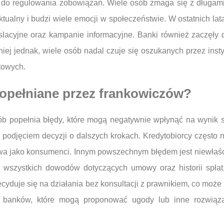
 do regulowania zobowiązań. Wiele osób zmaga się z długami, 
ualny i budzi wiele emocji w społeczeństwie. W ostatnich lata
slacyjne oraz kampanie informacyjne. Banki również zaczęły
j jednak, wiele osób nadal czuje się oszukanych przez instyt
towych.
popełniane przez frankowiczów?
b popełnia błędy, które mogą negatywnie wpłynąć na wynik s
podjęciem decyzji o dalszych krokach. Kredytobiorcy często ni
wa jako konsumenci. Innym powszechnym błędem jest niewłaśc
e wszystkich dowodów dotyczących umowy oraz historii spła
cyduje się na działania bez konsultacji z prawnikiem, co może
ny banków, które mogą proponować ugody lub inne rozwiązan