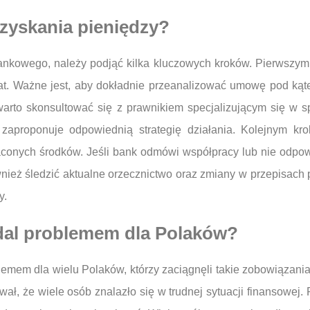
dzyskania pieniędzy?
ankowego, należy podjąć kilka kluczowych kroków. Pierwszym 
łat. Ważne jest, aby dokładnie przeanalizować umowę pod kąt
warto skonsultować się z prawnikiem specjalizującym się w 
zaproponuje odpowiednią strategię działania. Kolejnym k
aconych środków. Jeśli bank odmówi współpracy lub nie odp
nież śledzić aktualne orzecznictwo oraz zmiany w przepisach
y.
dal problemem dla Polaków?
lemem dla wielu Polaków, którzy zaciągnęli takie zobowiązania
ł, że wiele osób znalazło się w trudnej sytuacji finansowej.