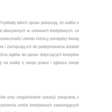
zykłady takich spraw pokazują, że walka o
zul abuzywnych w umowach kredytowych, co
konieczności zwrotu różnicy pomiędzy kwotą
zów i zachęcają ich do podejmowania działań
jścia sądów do spraw dotyczących kredytów
ię na walkę o swoje prawa i zgłasza swoje
zów oraz uregulowanie sytuacji związanej z
ważnienia umów kredytowych zawierających