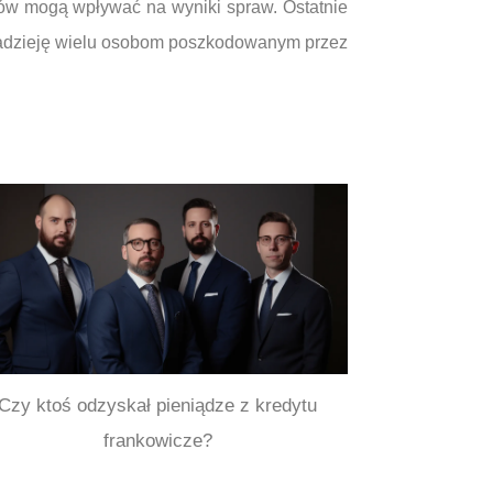
isów mogą wpływać na wyniki spraw. Ostatnie
nadzieję wielu osobom poszkodowanym przez
Czy ktoś odzyskał pieniądze z kredytu
frankowicze?