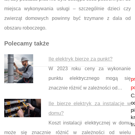
miejsca wykonywania usługi – szczególnie dzieci czy
zwierząt domowych powinny być trzymane z dala od
obszaru roboczego.
Polecamy także
Ile elektryk bierze za punkt?
W 2023 roku ceny za wykonanie
Nawigacja wpisu
punktu elektrycznego mogą się
p
p
znacznie różnić w zależności od…
C
o
Ile bierze elektryk za instalacje w
p
domu?
k
Koszt instalacji elektrycznej w domu
f
może się znacznie różnić w zależności od wielu