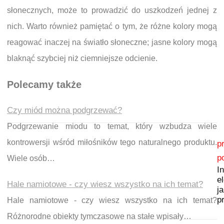
słonecznych, może to prowadzić do uszkodzeń jednej z
nich. Warto również pamiętać o tym, że różne kolory mogą
reagować inaczej na światło słoneczne; jasne kolory mogą
blaknąć szybciej niż ciemniejsze odcienie.
Polecamy także
Czy miód można podgrzewać?
Podgrzewanie miodu to temat, który wzbudza wiele
Nawigacja wpisu
kontrowersji wśród miłośników tego naturalnego produktu.
p
p
Wiele osób…
I
e
Hale namiotowe - czy wiesz wszystko na ich temat?
j
p
Hale namiotowe - czy wiesz wszystko na ich temat?
Różnorodne obiekty tymczasowe na stałe wpisały…