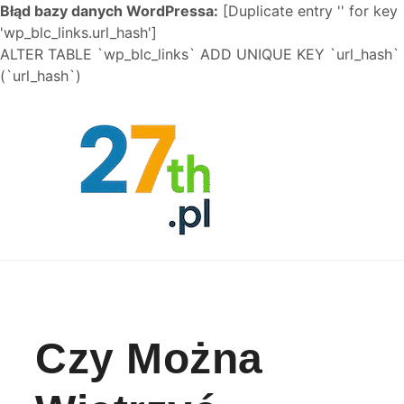
Błąd bazy danych WordPressa:
[Duplicate entry '' for key
'wp_blc_links.url_hash']
ALTER TABLE `wp_blc_links` ADD UNIQUE KEY `url_hash`
(`url_hash`)
Skip to content
Czy Można