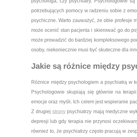
psychologa, czy psychiatry. Psychologowie są
potrzebujących pomocy w radzeniu sobie z emocj
psychiczne. Warto zauważyć, że obie profesje m
może ocenić stan pacjenta i skierować go do psy
może prowadzić do bardziej kompleksowego podejś
osoby, niekoniecznie musi być skuteczne dla inn
Jakie są różnice między psy
Różnice między psychologiem a psychiatrą w kon
Psychologowie skupiają się głównie na terap
emocje oraz myśli. Ich celem jest wspieranie pa
Z drugiej
strony
psychiatrzy mają medyczne wyks
depresji lub gdy terapia nie przynosi oczekiwa
również to, że psychiatrzy często pracują w ze