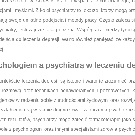
 przeszkoleni w zakresie terapii i wsparcia emocjonalnego,
ami i myślami. Z kolei psychiatrzy to lekarze, którzy mogą p
ają swoje unikalne podejścia i metody pracy. Często zaleca si
chiatry, jeśli zajdzie taka potrzeba. Współpraca między tymi 
cia do leczenia depresji. Warto również pamiętać, że każdy pr
ej.
chologiem a psychiatrą w leczeniu de
tekście leczenia depresji są istotne i warto je zrozumieć prz
ii rozmową oraz technikach behawioralnych i poznawczych, 
cjentów w radzeniu sobie z trudnościami życiowymi oraz rozwij
ztałcenie i są w stanie diagnozować zaburzenia psychiczne o
nych rezultatów, psychiatrzy mogą zalecić farmakoterapię jak
spole z psychologami oraz innymi specjalistami zdrowia psychi