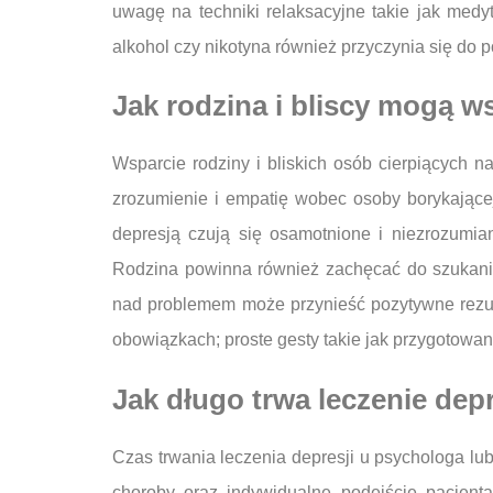
uwagę na techniki relaksacyjne takie jak medy
alkohol czy nikotyna również przyczynia się do
Jak rodzina i bliscy mogą w
Wsparcie rodziny i bliskich osób cierpiących 
zrozumienie i empatię wobec osoby borykające
depresją czują się osamotnione i niezrozumi
Rodzina powinna również zachęcać do szukania p
nad problemem może przynieść pozytywne rezu
obowiązkach; proste gesty takie jak przygotowan
Jak długo trwa leczenie dep
Czas trwania leczenia depresji u psychologa lub
choroby oraz indywidualne podejście pacjent