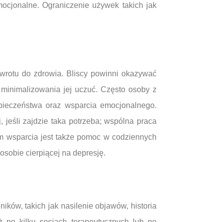
mocjonalne. Ograniczenie używek takich jak
owrotu do zdrowia. Bliscy powinni okazywać
minimalizowania jej uczuć. Często osoby z
pieczeństwa oraz wsparcia emocjonalnego.
 jeśli zajdzie taka potrzeba; wspólna praca
 wsparcia jest także pomoc w codziennych
sobie cierpiącej na depresję.
ików, takich jak nasilenie objawów, historia
ż po kilku sesjach terapeutycznych lub po