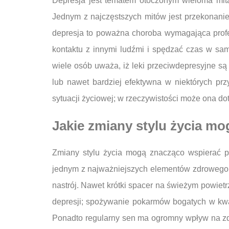
Depresja jest tematem otoczonym wieloma mit
Jednym z najczęstszych mitów jest przekonanie
depresja to poważna choroba wymagająca profes
kontaktu z innymi ludźmi i spędzać czas w sam
wiele osób uważa, iż leki przeciwdepresyjne s
lub nawet bardziej efektywna w niektórych prz
sytuacji życiowej; w rzeczywistości może ona d
Jakie zmiany stylu życia mo
Zmiany stylu życia mogą znacząco wspierać pr
jednym z najważniejszych elementów zdrowego sty
nastrój. Nawet krótki spacer na świeżym powiet
depresji; spożywanie pokarmów bogatych w kwa
Ponadto regularny sen ma ogromny wpływ na zdr