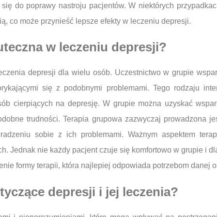
a się do poprawy nastroju pacjentów. W niektórych przypadka
ą, co może przynieść lepsze efekty w leczeniu depresji.
uteczna w leczeniu depresji?
zenia depresji dla wielu osób. Uczestnictwo w grupie wspar
ykającymi się z podobnymi problemami. Tego rodzaju inte
 osób cierpiących na depresję. W grupie można uzyskać wsp
odobne trudności. Terapia grupowa zazwyczaj prowadzona jes
adzeniu sobie z ich problemami. Ważnym aspektem terapii
h. Jednak nie każdy pacjent czuje się komfortowo w grupie i d
nie formy terapii, która najlepiej odpowiada potrzebom danej o
yczące depresji i jej leczenia?