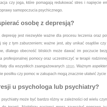
tacja czy joga, które pomagają redukować stres i napięcie e
 poprawy samopoczucia psychicznego.
spierać osobę z depresją?
na depresję jest niezwykle ważne dla procesu leczenia oraz p
j się z tym zaburzeniem; ważne jest, aby unikać osądów czy 
ane, dlatego obecność bliskich może dawać im poczucie bez
rofesjonalnej pomocy oraz uczestniczyć w terapii rodzinnej,
ltaty dla wszystkich zaangażowanych
stron
. Ważnym aspektem
ie posiłku czy pomoc w zakupach mogą znacznie ułatwić życie o
resji u psychologa lub psychiatry?
 psychiatry może być bardzo różny w zależności od wielu czynn
a do terapii. Niektórzy pacjenci mogą zauważyć poprawę ju