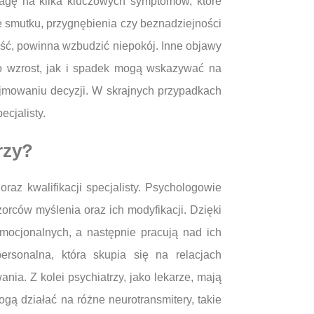
agę na kilka kluczowych symptomów, które
e smutku, przygnębienia czy beznadziejności
ść, powinna wzbudzić niepokój. Inne objawy
go wzrost, jak i spadek mogą wskazywać na
ejmowaniu decyzji. W skrajnych przypadkach
cjalisty.
rzy?
raz kwalifikacji specjalisty. Psychologowie
orców myślenia oraz ich modyfikacji. Dzięki
mocjonalnych, a następnie pracują nad ich
personalna, która skupia się na relacjach
a. Z kolei psychiatrzy, jako lekarze, mają
ą działać na różne neurotransmitery, takie