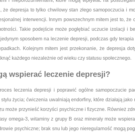
ami i nieporozumieniami, które mogą wpływać na postrzegan
, że depresja to tylko chwilowy stan złego samopoczucia i mo
jonalnej interwencji. Innym powszechnym mitem jest to, że 
otności. Takie podejście może pogłębiać uczucie izolacji i b
ą jedynym sposobem na leczenie depresji, podczas gdy terapi
ypadkach. Kolejnym mitem jest przekonanie, że depresja dot
otknąć każdego niezależnie od wieku czy statusu społecznego.
gą wspierać leczenie depresji?
oces leczenia depresji i poprawić ogólne samopoczucie pac
lu życia; ćwiczenia uwalniają endorfiny, które działają jako 
rzu może przynieść korzyści psychiczne i fizyczne. Również zd
sy omega-3, witaminy z grupy B oraz minerały może wspierać
owie psychiczne; brak snu lub jego nieregularność mogą poga