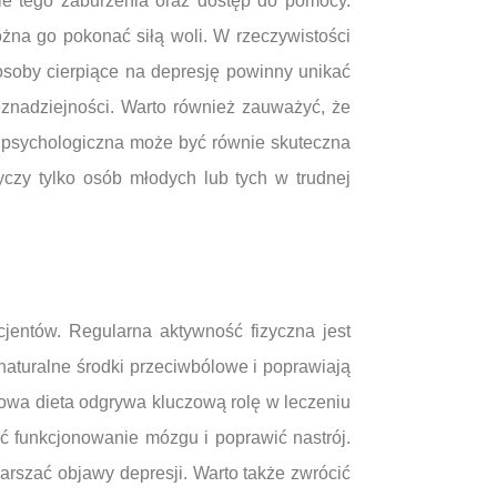
ie tego zaburzenia oraz dostęp do pomocy.
żna go pokonać siłą woli. W rzeczywistości
osoby cierpiące na depresję powinny unikać
eznadziejności. Warto również zauważyć, że
a psychologiczna może być równie skuteczna
yczy tylko osób młodych lub tych w trudnej
jentów. Regularna aktywność fizyczna jest
naturalne środki przeciwbólowe i poprawiają
rowa dieta odgrywa kluczową rolę w leczeniu
 funkcjonowanie mózgu i poprawić nastrój.
rszać objawy depresji. Warto także zwrócić