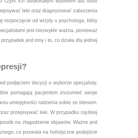
 co czyni ich doskonałym wyborem dla osób
rzepisywać leki oraz diagnozować zaburzenia
ę rozpoczęcie od wizyty u psychologa, który
specjalistami jest niezwykle ważna, ponieważ
zypadek jest inny i to, co działa dla jednej
presji?
ed podjęciem decyzji o wyborze specjalisty.
które pomagają pacjentom zrozumieć swoje
aniu umiejętności radzenia sobie ze stresem.
raz przepisywać leki. W przypadku ciężkiej
o sposób na złagodzenie objawów. Ważne jest
cznego, co pozwala na holistyczne podejście