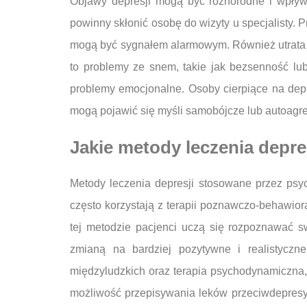
Objawy depresji mogą być różnorodne i wpływ
powinny skłonić osobę do wizyty u specjalisty.
mogą być sygnałem alarmowym. Również utrata z
to problemy ze snem, takie jak bezsenność l
problemy emocjonalne. Osoby cierpiące na depr
mogą pojawić się myśli samobójcze lub autoagr
Jakie metody leczenia depre
Metody leczenia depresji stosowane przez psych
często korzystają z terapii poznawczo-behawiora
tej metodzie pacjenci uczą się rozpoznawać s
zmianą na bardziej pozytywne i realistyczne
międzyludzkich oraz terapia psychodynamiczna,
możliwość przepisywania leków przeciwdepresyj