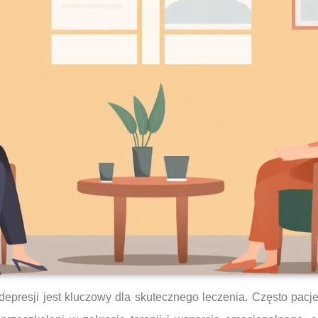
presji jest kluczowy dla skutecznego leczenia. Często pacjen