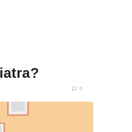
iatra?
0