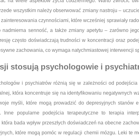
ać na wiele aspektów życia codziennego. Warto zwrócić uw
 Przede wszystkim należy obserwować zmiany nastroju – uczuci
ainteresowania czynnościami, które wcześniej sprawiały rado
ub nadmierna senność, a także zmiany apetytu – zarówno je
esję często doświadczają trudności w koncentracji oraz pod
esywne zachowania, co wymaga natychmiastowej interwencji spe
sji stosują psychologowie i psychiat
ologów i psychiatrów różnią się w zależności od podejścia o
lnej, która koncentruje się na identyfikowaniu negatywnych wz
woje myśli, które mogą prowadzić do depresyjnych stanów e
. Inne popularne podejścia terapeutyczne to terapia inter
 która bada wpływ przeszłych doświadczeń na obecne zachowani
nych, które mogą pomóc w regulacji chemii mózgu. Leki te mog