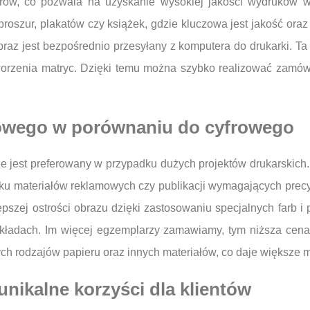
drów, co pozwala na uzyskanie wysokiej jakości wydruków w 
oszur, plakatów czy książek, gdzie kluczowa jest jakość oraz 
obraz jest bezpośrednio przesyłany z komputera do drukarki. Ta
orzenia matryc. Dzięki temu można szybko realizować zamów
etowego w porównaniu do cyfrowego
 że jest preferowany w przypadku dużych projektów drukarskich
adku materiałów reklamowych czy publikacji wymagających prec
pszej ostrości obrazu dzięki zastosowaniu specjalnych farb i
akładach. Im więcej egzemplarzy zamawiamy, tym niższa cena
ch rodzajów papieru oraz innych materiałów, co daje większe 
nikalne korzyści dla klientów