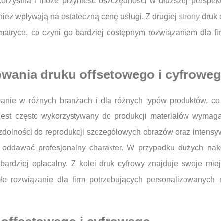
 korzystna i może przynieść oszczędności w dłuższej perspek
nież wpływają na ostateczną cenę usługi. Z drugiej
strony
druk 
matryce, co czyni go bardziej dostępnym rozwiązaniem dla f
sowania druku offsetowego i cyfrowe
wanie w różnych branżach i dla różnych typów produktów, c
jest często wykorzystywany do produkcji materiałów wymagają
j zdolności do reprodukcji szczegółowych obrazów oraz intensy
 i oddawać profesjonalny charakter. W przypadku dużych na
ę bardziej opłacalny. Z kolei druk cyfrowy znajduje swoje mi
łe rozwiązanie dla firm potrzebujących personalizowanych ma