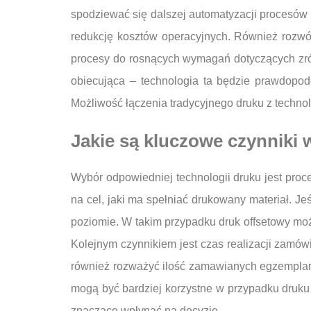
spodziewać się dalszej automatyzacji procesów p
redukcję kosztów operacyjnych. Również rozwó
procesy do rosnących wymagań dotyczących zró
obiecująca – technologia ta będzie prawdopodo
Możliwość łączenia tradycyjnego druku z techno
Jakie są kluczowe czynniki 
Wybór odpowiedniej technologii druku jest pro
na cel, jaki ma spełniać drukowany materiał. J
poziomie. W takim przypadku druk offsetowy moż
Kolejnym czynnikiem jest czas realizacji zamów
również rozważyć ilość zamawianych egzemplarz
mogą być bardziej korzystne w przypadku druk
znacząco wpłynąć na decyzję.