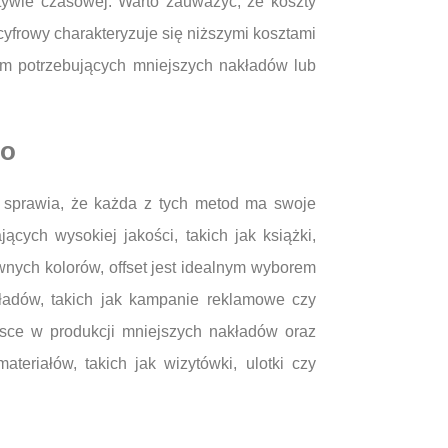
tywie czasowej. Warto zauważyć, że koszty
cyfrowy charakteryzuje się niższymi kosztami
irm potrzebujących mniejszych nakładów lub
go
o sprawia, że każda z tych metod ma swoje
cych wysokiej jakości, takich jak książki,
wnych kolorów, offset jest idealnym wyborem
kładów, takich jak kampanie reklamowe czy
ejsce w produkcji mniejszych nakładów oraz
teriałów, takich jak wizytówki, ulotki czy