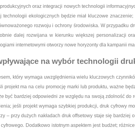
rodukcyjnych oraz integracji nowych technologii informacyjnyc
j technologii ekologicznych będzie miał kluczowe znaczenie;
wnoważonego rozwoju i ochrony środowiska. W przypadku dru
bnie dalej rozwijana w kierunku większej personalizacji or
logiami internetowymi otworzy nowe horyzonty dla kampanii mar
wpływające na wybór technologii dru
cesem, który wymaga uwzględnienia wielu kluczowych czynnik
eśli projekt ma na celu promocję marki lub produktu, ważne bę
e być bardziej odpowiedni ze względu na swoją zdolność do re
ienia; jeśli projekt wymaga szybkiej produkcji, druk cyfrowy 
y – przy dużych nakładach druk offsetowy staje się bardziej 
u cyfrowego. Dodatkowo istotnym aspektem jest budżet; różni