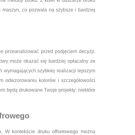
jne metody druku. Z kolei w obszarze druku
 maszyn, co pozwala na szybsze i bardziej
ie przeanalizować przed podjęciem decyzji.
etowy może okazać się bardziej opłacalny ze
h wymagających szybkiej realizacji lepszym
łym odwzorowaniu kolorów i szczegółowości
rym będą drukowane Twoje projekty; niektóre
yfrowego
h. W kontekście druku offsetowego można