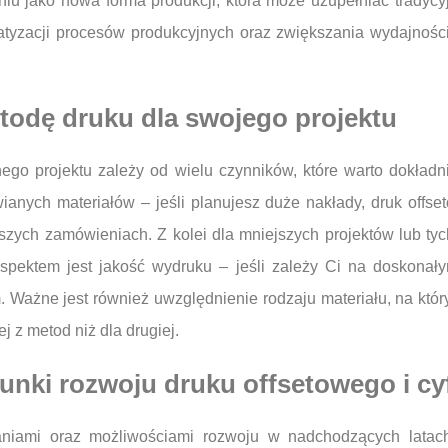
u jako nowa forma produkcji, która może uzupełniać tradycy
atyzacji procesów produkcyjnych oraz zwiększania wydajności
odę druku dla swojego projektu
go projektu zależy od wielu czynników, które warto dokładn
ianych materiałów – jeśli planujesz duże nakłady, druk offs
szych zamówieniach. Z kolei dla mniejszych projektów lub tyc
aspektem jest jakość wydruku – jeśli zależy Ci na doskona
 Ważne jest również uwzględnienie rodzaju materiału, na któ
 z metod niż dla drugiej.
runki rozwoju druku offsetowego i c
aniami oraz możliwościami rozwoju w nadchodzących latac