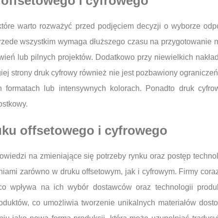
 offsetowego i cyfrowego
tóre warto rozważyć przed podjęciem decyzji o wyborze odpow
. Przede wszystkim wymaga dłuższego czasu na przygotowanie m
ień lub pilnych projektów. Dodatkowo przy niewielkich nakła
iej strony druk cyfrowy również nie jest pozbawiony ogranicz
h formatach lub intensywnych kolorach. Ponadto druk cyfr
ostkowy.
uku offsetowego i cyfrowego
owiedzi na zmieniające się potrzeby rynku oraz postęp technol
iami zarówno w druku offsetowym, jak i cyfrowym. Firmy cora
, co wpływa na ich wybór dostawców oraz technologii produ
produktów, co umożliwia tworzenie unikalnych materiałów dos