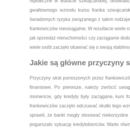
hipoteczne w walucie szwajcarskiej, doświadc
gwałtownego wzrostu kursu franka szwajcars
świadomych ryzyka związanego z takim rodzajem 
frankowiczów nieosiągalne. W rezultacie wiele r
jak sprzedaż nieruchomości czy zaciąganie doda
wiele osób zaczęło obawiać się o swoją stabilno
Jakie są główne przyczyny 
Przyczyny strat ponoszonych przez frankowicz
finansowe. Po pierwsze, należy zwrócić uwag
momencie, gdy kredyty były zaciągane, kurs fr
frankowiczów zaczęło odczuwać skutki tego wzr
sprawił, że banki mogły stosować niekorzystne
pogarszało sytuację kredytobiorców. Warto ró