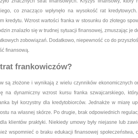
zyło znacznych strat finansowych. Kryzys finansowy, który
kiego, co znacząco wpłynęło na wysokość rat kredytowych
kredytu. Wzrost wartości franka w stosunku do złotego spowo
odzin znalazło się w trudnej sytuacji finansowej, zmuszając je
tkowych zobowiązań. Dodatkowo, niepewność co do przyszłości 
ść finansową.
strat frankowiczów?
ów są złożone i wynikają z wielu czynników ekonomicznych or
ę na dynamiczny wzrost kursu franka szwajcarskiego, któr
anka był korzystny dla kredytobiorców. Jednakże w miarę up
ostu na własnej skórze. Po drugie, brak odpowiednich regul
 dla klientów praktyki. Niekiedy umowy były niejasne lub zaw
wnież wspomnieć o braku edukacji finansowej społeczeństwa, 