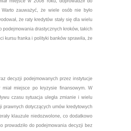
 miał miejsce w 2008 roku, doprowadził do
. Warto zauważyć, że wiele osób nie było
dował, że raty kredytów stały się dla wielu
 do podejmowania drastycznych kroków, takich
kursu franka i polityki banków sprawiła, że
az decyzji podejmowanych przez instytucje
y miał miejsce po kryzysie finansowym. W
ływu czasu sytuacja uległa zmianie i wielu
acji prawnych dotyczących umów kredytowych
ierały klauzule niedozwolone, co dodatkowo
co prowadziło do podejmowania decyzji bez