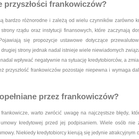
e przyszłości frankowiczów?
są bardzo różnorodne i zależą od wielu czynników zarówno kr
rony rządu oraz instytucji finansowych, które zaczynają do
 Pojawiają się propozycje ustawowe dotyczące przewaluto
Z drugiej strony jednak nadal istnieje wiele niewiadomych zwią
 nadal wpływać negatywnie na sytuację kredytobiorców, a zmi
ż przyszłość frankowiczów pozostaje niepewna i wymaga dals
popełniane przez frankowiczów?
 frankowicze, warto zwrócić uwagę na najczęstsze błędy, któ
 umowy kredytowej przed jej podpisaniem. Wiele osób nie zd
mowy. Niekiedy kredytobiorcy kierują się jedynie atrakcyjnym