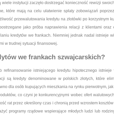
wiele instytucji zaczęło dostrzegać konieczność rewizji swoic
ne, które mają na celu ułatwienie spłaty zobowiązań poprze
 możliwość przewalutowania kredytu na złotówki po korzystnym
ostrzegane jako próba naprawienia relacji z klientami oraz 
laniu kredytów we frankach. Niemniej jednak nadal istnieje w
i w trudnej sytuacji finansowej.
edytów we frankach szwajcarskich?
 refinansowanie istniejącego kredytu hipotecznego istnieje 
pcji są kredyty denominowane w polskich złotych, które el
wno dla osób kupujących mieszkania na rynku pierwotnym, jak
roduktów, co czyni je konkurencyjnymi wobec ofert walutowyc
ość rat przez określony czas i chronią przed wzrostem kosztów
yć programy rządowe wspierające młodych ludzi lub rodziny