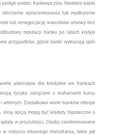
h polityk wobec frankowiczów. Niektóre banki
z obniżenie oprocentowania lub wydłużenie
 kursie lub renegocjację warunków umowy bez
odbudowy reputacji banku po latach krytyki
iele przypadków, gdzie banki wykazują opór
wiele alternatyw dla kredytów we frankach
iminują ryzyko związane z wahaniami kursu
 i wtórnym. Dodatkowo wiele banków oferuje
h. Inną opcją mogą być kredyty hipoteczne o
 spłaty w przyszłości. Osoby zainteresowane
 w nabyciu własnego mieszkania, takie jak