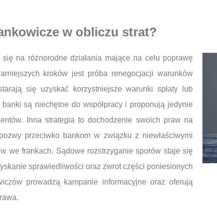
rankowicze w obliczu strat?
e się na różnorodne działania mające na celu poprawę
larniejszych kroków jest próba renegocjacji warunków
arają się uzyskać korzystniejsze warunki spłaty lub
k banki są niechętne do współpracy i proponują jedynie
lientów. Inna strategia to dochodzenie swoich praw na
 pozwy przeciwko bankom w związku z niewłaściwymi
ów we frankach. Sądowe rozstrzyganie sporów staje się
zyskanie sprawiedliwości oraz zwrot części poniesionych
owiczów prowadzą kampanie informacyjne oraz oferują
rawa.