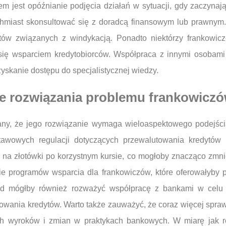
 jest opóźnianie podjęcia działań w sytuacji, gdy zaczynają 
ychmiast skonsultować się z doradcą finansowym lub prawny
tów związanych z windykacją. Ponadto niektórzy frankowicz
się wsparciem kredytobiorców. Współpraca z innymi osobami
yskanie dostępu do specjalistycznej wiedzy.
ze rozwiązania problemu frankowicz
any, że jego rozwiązanie wymaga wieloaspektowego podejścia 
awowych regulacji dotyczących przewalutowania kredytów 
 na złotówki po korzystnym kursie, co mogłoby znacząco zmnie
 programów wsparcia dla frankowiczów, które oferowałyby 
Rząd mógłby również rozważyć współpracę z bankami w cel
towania kredytów. Warto także zauważyć, że coraz więcej spraw
wyroków i zmian w praktykach bankowych. W miarę jak roś