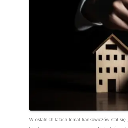
W ostatnich latach temat frankowiczów stał si