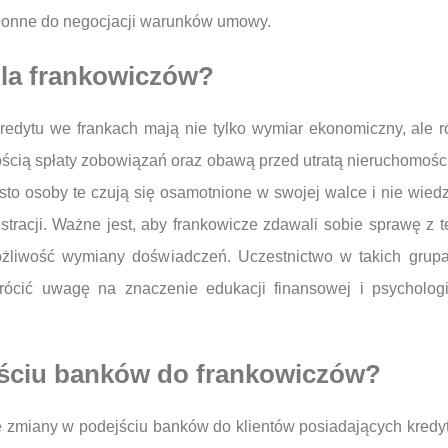
skłonne do negocjacji warunków umowy.
dla frankowiczów?
edytu we frankach mają nie tylko wymiar ekonomiczny, ale r
ścią spłaty zobowiązań oraz obawą przed utratą nieruchomości
to osoby te czują się osamotnione w swojej walce i nie wiedz
racji. Ważne jest, aby frankowicze zdawali sobie sprawę z teg
możliwość wymiany doświadczeń. Uczestnictwo w takich grup
ócić uwagę na znaczenie edukacji finansowej i psycholog
jściu banków do frankowiczów?
zmiany w podejściu banków do klientów posiadających kredyt