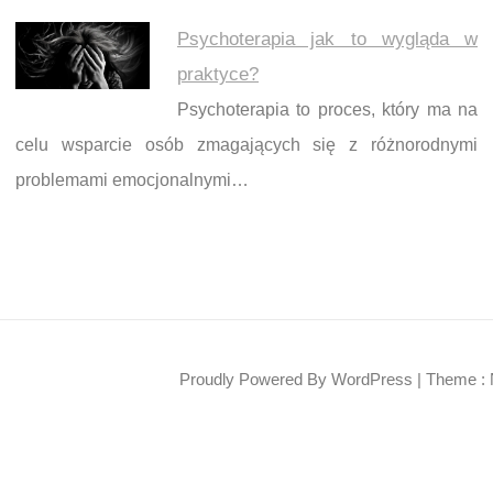
Psychoterapia jak to wygląda w
praktyce?
Psychoterapia to proces, który ma na
celu wsparcie osób zmagających się z różnorodnymi
problemami emocjonalnymi…
Proudly Powered By WordPress
|
Theme : 