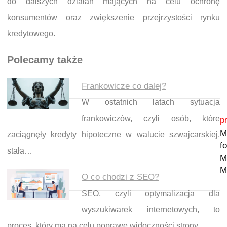
do dalszych działań mających na celu ochronę
konsumentów oraz zwiększenie przejrzystości rynku
kredytowego.
Polecamy także
Frankowicze co dalej?
W ostatnich latach sytuacja
Nawigacja wpisu
frankowiczów, czyli osób, które
p
M
zaciągnęły kredyty hipoteczne w walucie szwajcarskiej,
f
stała…
M
M
O co chodzi z SEO?
SEO, czyli optymalizacja dla
wyszukiwarek internetowych, to
proces, który ma na celu poprawę widoczności strony…