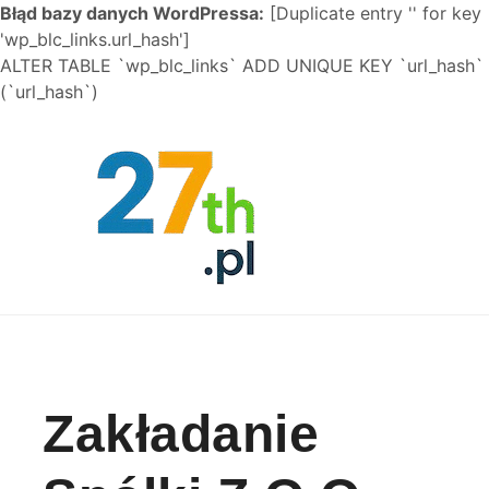
Błąd bazy danych WordPressa:
[Duplicate entry '' for key
'wp_blc_links.url_hash']
ALTER TABLE `wp_blc_links` ADD UNIQUE KEY `url_hash`
(`url_hash`)
Skip to content
Zakładanie