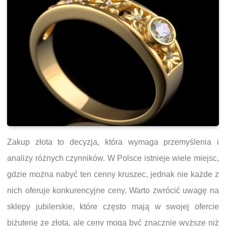
Zakup złota to decyzja, która wymaga przemyślenia i
analizy różnych czynników. W Polsce istnieje wiele miejsc,
gdzie można nabyć ten cenny kruszec, jednak nie każde z
nich oferuje konkurencyjne ceny. Warto zwrócić uwagę na
sklepy jubilerskie, które często mają w swojej ofercie
biżuterię ze złota, ale ceny mogą być znacznie wyższe niż