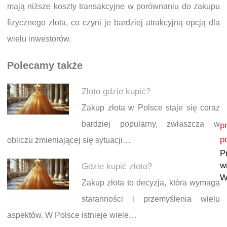
mają niższe koszty transakcyjne w porównaniu do zakupu
fizycznego złota, co czyni je bardziej atrakcyjną opcją dla
wielu inwestorów.
Polecamy także
Złoto gdzie kupić?
Zakup złota w Polsce staje się coraz
Nawigacja wpisu
bardziej popularny, zwłaszcza w
p
p
obliczu zmieniającej się sytuacji…
P
w
Gdzie kupić złoto?
W
Zakup złota to decyzja, która wymaga
staranności i przemyślenia wielu
aspektów. W Polsce istnieje wiele…