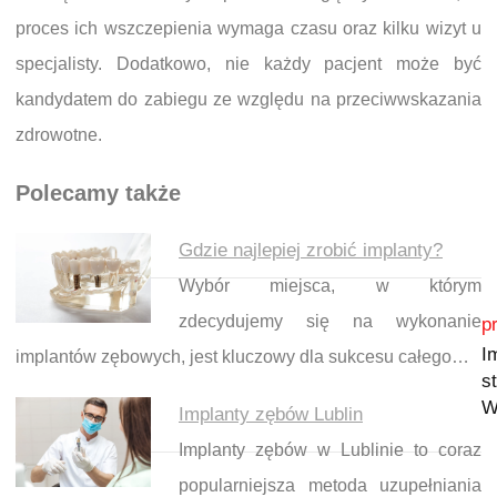
proces ich wszczepienia wymaga czasu oraz kilku wizyt u
specjalisty. Dodatkowo, nie każdy pacjent może być
kandydatem do zabiegu ze względu na przeciwwskazania
zdrowotne.
Polecamy także
Gdzie najlepiej zrobić implanty?
Wybór miejsca, w którym
Nawigacja wpisu
zdecydujemy się na wykonanie
p
I
implantów zębowych, jest kluczowy dla sukcesu całego…
s
W
Implanty zębów Lublin
Implanty zębów w Lublinie to coraz
popularniejsza metoda uzupełniania