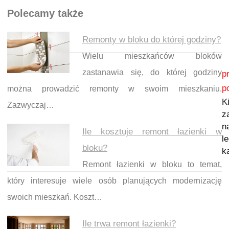
Polecamy także
Remonty w bloku do której godziny?
Wielu mieszkańców bloków
Nawigacja wpisu
zastanawia się, do której godziny
p
p
można prowadzić remonty w swoim mieszkaniu.
K
Zazwyczaj…
z
n
Ile kosztuje remont łazienki w
l
bloku?
k
Remont łazienki w bloku to temat,
który interesuje wiele osób planujących modernizację
swoich mieszkań. Koszt…
Ile trwa remont łazienki?