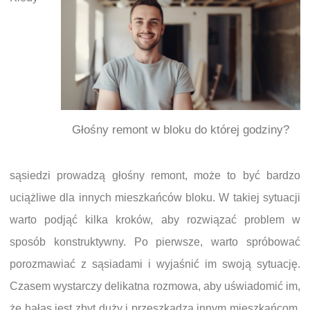
Głośny remont w bloku do której godziny?
sąsiedzi prowadzą głośny remont, może to być bardzo
uciążliwe dla innych mieszkańców bloku. W takiej sytuacji
warto podjąć kilka kroków, aby rozwiązać problem w
sposób konstruktywny. Po pierwsze, warto spróbować
porozmawiać z sąsiadami i wyjaśnić im swoją sytuację.
Czasem wystarczy delikatna rozmowa, aby uświadomić im,
że hałas jest zbyt duży i przeszkadza innym mieszkańcom.