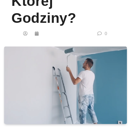
Której
Godziny?
0