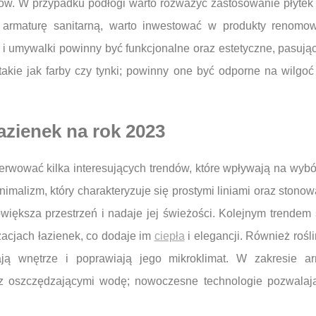
ów. W przypadku podłogi warto rozważyć zastosowanie płytek 
 armaturę sanitarną, warto inwestować w produkty renomo
i umywalki powinny być funkcjonalne oraz estetyczne, pasujące
kie jak farby czy tynki; powinny one być odporne na wilgoć
łazienek na rok 2023
rwować kilka interesujących trendów, które wpływają na wybór
imalizm, który charakteryzuje się prostymi liniami oraz stono
owiększa przestrzeń i nadaje jej świeżości. Kolejnym trendem
żacjach łazienek, co dodaje im
ciepła
i elegancji. Również rośl
ją wnętrze i poprawiają jego mikroklimat. W zakresie ar
az oszczędzającymi wodę; nowoczesne technologie pozwalają