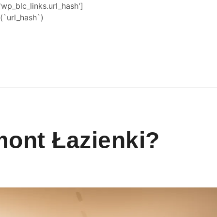
'wp_blc_links.url_hash']
`url_hash`)
mont Łazienki?