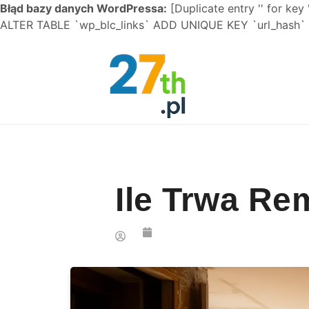
Błąd bazy danych WordPressa:
[Duplicate entry '' for key 
ALTER TABLE `wp_blc_links` ADD UNIQUE KEY `url_hash` (
Skip to content
Ile Trwa Re