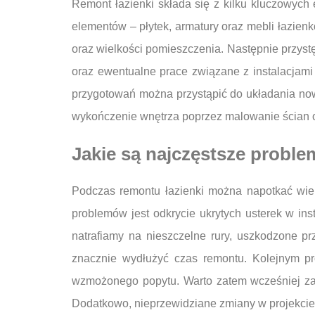
Remont łazienki składa się z kilku kluczowych 
elementów – płytek, armatury oraz mebli łazien
oraz wielkości pomieszczenia. Następnie przys
oraz ewentualne prace związane z instalacjami 
przygotowań można przystąpić do układania nowy
wykończenie wnętrza poprzez malowanie ścian o
Jakie są najczęstsze proble
Podczas remontu łazienki można napotkać wiel
problemów jest odkrycie ukrytych usterek w in
natrafiamy na nieszczelne rury, uszkodzone p
znacznie wydłużyć czas remontu. Kolejnym p
wzmożonego popytu. Warto zatem wcześniej zam
Dodatkowo, nieprzewidziane zmiany w projekcie, 