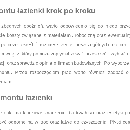
ntu łazienki krok po kroku
z zbędnych opóźnień, warto odpowiednio się do niego przy
kie koszty związane z materiałami, robocizną oraz ewentual
ry pomoże określić rozmieszczenie poszczególnych elemen
tem wnętrz, który pomoże zoptymalizować przestrzeń i wybrać n
i oraz sprawdzić opinie o firmach budowlanych. Po wyborze e
emontu. Przed rozpoczęciem prac warto również zadbać o
eniami.
emontu łazienki
ienki ma kluczowe znaczenie dla trwałości oraz estetyki p
yć odporne na wilgoć oraz łatwe do czyszczenia. Płytki ce