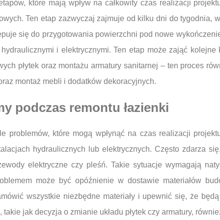
etapów, które mają wpływ na całkowity czas realizacji projek
kowych. Ten etap zazwyczaj zajmuje od kilku dni do tygodnia, 
tępuje się do przygotowania powierzchni pod nowe wykończenie
hydraulicznymi i elektrycznymi. Ten etap może zająć kolejne 
ch płytek oraz montażu armatury sanitarnej – ten proces równi
raz montaż mebli i dodatków dekoracyjnych.
my podczas remontu łazienki
e problemów, które mogą wpłynąć na czas realizacji projektu
stalacjach hydraulicznych lub elektrycznych. Często zdarza s
rzewody elektryczne czy pleśń. Takie sytuacje wymagają nat
roblemem może być opóźnienie w dostawie materiałów budo
ówić wszystkie niezbędne materiały i upewnić się, że będą 
takie jak decyzja o zmianie układu płytek czy armatury, równi