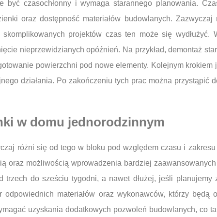
że być czasochłonny i wymaga starannego planowania. Czas
łazienki oraz dostępność materiałów budowlanych. Zazwyczaj
ej skomplikowanych projektów czas ten może się wydłużyć.
ęcie nieprzewidzianych opóźnień. Na przykład, demontaż starych
gotowanie powierzchni pod nowe elementy. Kolejnym krokiem j
nego działania. Po zakończeniu tych prac można przystąpić d
enki w domu jednorodzinnym
zaj różni się od tego w bloku pod względem czasu i zakres
nią oraz możliwością wprowadzenia bardziej zaawansowanych r
 trzech do sześciu tygodni, a nawet dłużej, jeśli planujemy
 odpowiednich materiałów oraz wykonawców, którzy będą odp
wymagać uzyskania dodatkowych pozwoleń budowlanych, co tak