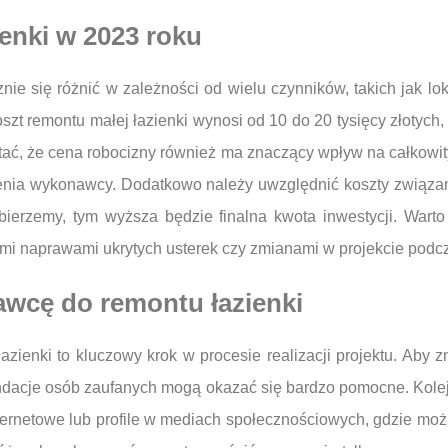
ienki w 2023 roku
ie się różnić w zależności od wielu czynników, takich jak lok
zt remontu małej łazienki wynosi od 10 do 20 tysięcy złotych
iętać, że cena robocizny również ma znaczący wpływ na całkowi
zenia wykonawcy. Dodatkowo należy uwzględnić koszty związ
bierzemy, tym wyższa będzie finalna kwota inwestycji. Wart
i naprawami ukrytych usterek czy zmianami w projekcie podcza
wcę do remontu łazienki
enki to kluczowy krok w procesie realizacji projektu. Aby zn
dacje osób zaufanych mogą okazać się bardzo pomocne. Kolejn
ernetowe lub profile w mediach społecznościowych, gdzie można