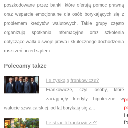
poszkodowane przez banki, które oferują pomoc prawną
oraz wsparcie emocjonalne dla osób borykających się z
problemem kredytów walutowych. Takie grupy często
organizują spotkania informacyjne oraz szkolenia
dotyczące walki o swoje prawa i skutecznego dochodzenia
roszczeń przed sądem.
Polecamy także
Ile zyskają frankowicze?
Frankowicze, czyli osoby, które
Nawigacja wpisu
zaciągnęły kredyty hipoteczne w
p
p
walucie szwajcarskiej, od lat borykają się z…
I
f
Ile stracili frankowicze?