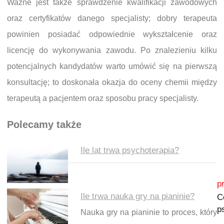
Ważne jest także sprawdzenie kwalifikacji zawodowych
oraz certyfikatów danego specjalisty; dobry terapeuta
powinien posiadać odpowiednie wykształcenie oraz
licencję do wykonywania zawodu. Po znalezieniu kilku
potencjalnych kandydatów warto umówić się na pierwszą
konsultację; to doskonała okazja do oceny chemii między
terapeutą a pacjentem oraz sposobu pracy specjalisty.
Polecamy także
Ile lat trwa psychoterapia?
Nawigacja wpisu
p
Ile trwa nauka gry na pianinie?
C
p
Nauka gry na pianinie to proces, który