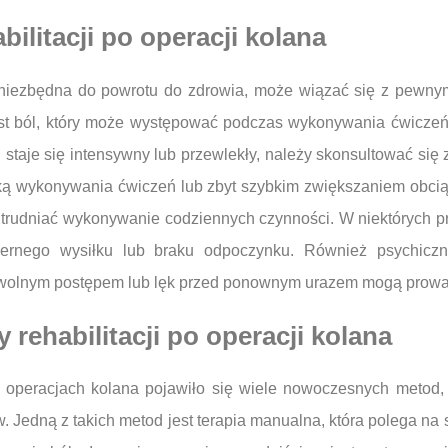
bilitacji po operacji kolana
t niezbędna do powrotu do zdrowia, może wiązać się z pewny
t ból, który może występować podczas wykonywania ćwiczeń lu
li staje się intensywny lub przewlekły, należy skonsultować s
ą wykonywania ćwiczeń lub zbyt szybkim zwiększaniem obcią
utrudniać wykonywanie codziennych czynności. W niektórych 
rnego wysiłku lub braku odpoczynku. Również psychiczne
 wolnym postępem lub lęk przed ponownym urazem mogą prowad
rehabilitacji po operacji kolana
 po operacjach kolana pojawiło się wiele nowoczesnych metod,
. Jedną z takich metod jest terapia manualna, która polega na