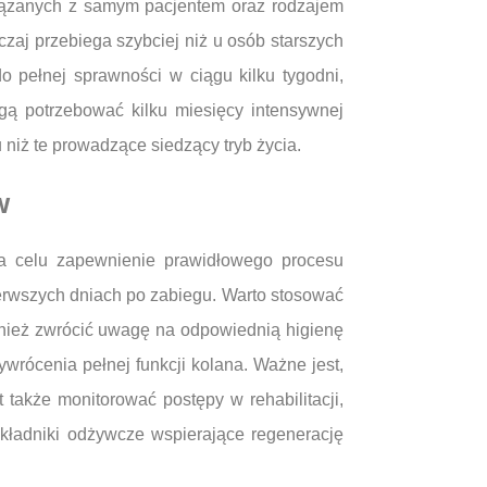
związanych z samym pacjentem oraz rodzajem
zaj przebiega szybciej niż u osób starszych
 pełnej sprawności w ciągu kilku tygodni,
gą potrzebować kilku miesięcy intensywnej
 niż te prowadzące siedzący tryb życia.
w
ą na celu zapewnienie prawidłowego procesu
erwszych dniach po zabiegu. Warto stosować
ównież zwrócić uwagę na odpowiednią higienę
wrócenia pełnej funkcji kolana. Ważne jest,
także monitorować postępy w rehabilitacji,
składniki odżywcze wspierające regenerację