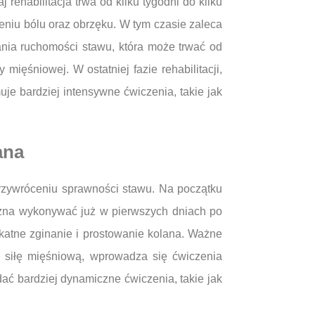
rehabilitacja trwa od kilku tygodni do kilku
zeniu bólu oraz obrzęku. W tym czasie zaleca
ania ruchomości stawu, która może trwać od
ięśniowej. W ostatniej fazie rehabilitacji,
je bardziej intensywne ćwiczenia, takie jak
ana
przywróceniu sprawności stawu. Na początku
można wykonywać już w pierwszych dniach po
ikatne zginanie i prostowanie kolana. Ważne
ć siłę mięśniową, wprowadza się ćwiczenia
ć bardziej dynamiczne ćwiczenia, takie jak