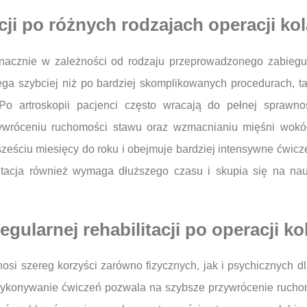
acji po różnych rodzajach operacji ko
znacznie w zależności od rodzaju przeprowadzonego zabiegu 
ega szybciej niż po bardziej skomplikowanych procedurach, t
o artroskopii pacjenci często wracają do pełnej sprawno
rzywróceniu ruchomości stawu oraz wzmacnianiu mięśni wokół 
ześciu miesięcy do roku i obejmuje bardziej intensywne ćwicze
itacja również wymaga dłuższego czasu i skupia się na nau
egularnej rehabilitacji po operacji ko
ynosi szereg korzyści zarówno fizycznych, jak i psychicznych 
wykonywanie ćwiczeń pozwala na szybsze przywrócenie rucho