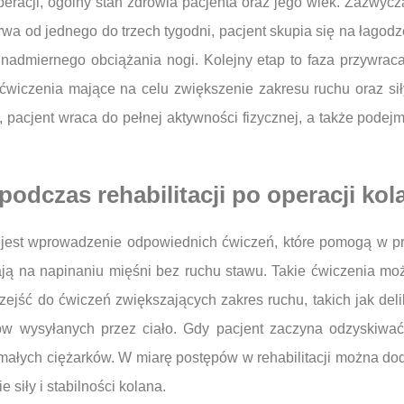
racji, ogólny stan zdrowia pacjenta oraz jego wiek. Zazwyczaj 
rwa od jednego do trzech tygodni, pacjent skupia się na łagod
nadmiernego obciążania nogi. Kolejny etap to faza przywrac
wiczenia mające na celu zwiększenie zakresu ruchu oraz siły m
pacjent wraca do pełnej aktywności fizycznej, a także podejmu
podczas rehabilitacji po operacji kol
tne jest wprowadzenie odpowiednich ćwiczeń, które pomogą w 
gają na napinaniu mięśni bez ruchu stawu. Takie ćwiczenia 
rzejść do ćwiczeń zwiększających zakres ruchu, takich jak del
łów wysyłanych przez ciało. Gdy pacjent zaczyna odzyskiwa
łych ciężarków. W miarę postępów w rehabilitacji można doda
siły i stabilności kolana.