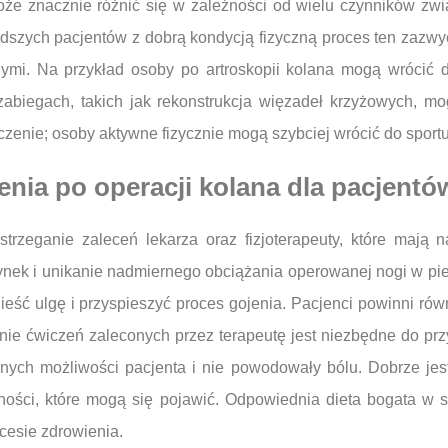
 może znacznie różnić się w zależności od wielu czynników 
dszych pacjentów z dobrą kondycją fizyczną proces ten zazwyc
ymi. Na przykład osoby po artroskopii kolana mogą wrócić do
abiegach, takich jak rekonstrukcja więzadeł krzyżowych, mo
aczenie; osoby aktywne fizycznie mogą szybciej wrócić do sportu
enia po operacji kolana dla pacjentó
estrzeganie zaleceń lekarza oraz fizjoterapeuty, które maj
zynek i unikanie nadmiernego obciążania operowanej nogi w pi
ieść ulgę i przyspieszyć proces gojenia. Pacjenci powinni r
nie ćwiczeń zaleconych przez terapeutę jest niezbędne do przy
ych możliwości pacjenta i nie powodowały bólu. Dobrze jest 
dności, które mogą się pojawić. Odpowiednia dieta bogata w 
cesie zdrowienia.