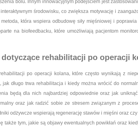
enia bólu. Innym innowacyjnym podejściem jest zastosowanie t
nteraktywnym środowisku, co zwiększa motywację i zaangażowa
a metoda, która wspiera odbudowę siły mięśniowej i poprawia
 oparte na biofeedbacku, które umożliwiają pacjentom monit
 dotyczące rehabilitacji po operacji 
ehabilitacji po operacji kolana, które często wynikają z ni
 jak długo trwa rehabilitacja i kiedy można wrócić do norma
nia będą dla nich najbardziej odpowiednie oraz jak uniknąć k
ormalny oraz jak radzić sobie ze stresem związanym z proces
adniki odżywcze wspierają regenerację stawów i mięśni oraz czy
 się także tym, jakie są objawy ewentualnych powikłań oraz kie