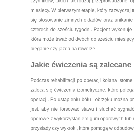
czynników, takich jak rodzaj przeprowadzonej ope
miesięcy. W pierwszym etapie, który zazwyczaj t
się stosowanie zimnych okładów oraz unikanie 
czterech do sześciu tygodni. Pacjent wykonuje ć
która może trwać od dwóch do sześciu miesięcy, 
bieganie czy jazda na rowerze.
Jakie ćwiczenia są zalecane 
Podczas rehabilitacji po operacji kolana isto
zaleca się ćwiczenia izometryczne, które pole
operacji. Po ustąpieniu bólu i obrzęku można p
jest, aby nie forsować stawu i słuchać sygna
oporowe z wykorzystaniem gum oporowych lub ma
przysiady czy wykroki, które pomogą w odbudowie 