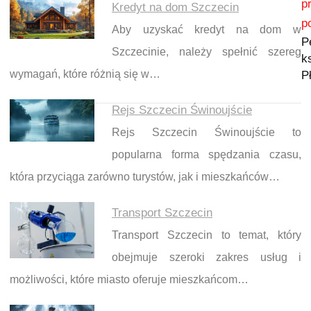
p
Kredyt na dom Szczecin
p
Aby uzyskać kredyt na dom w
P
Szczecinie, należy spełnić szereg
k
wymagań, które różnią się w…
P
Rejs Szczecin Świnoujście
Rejs Szczecin Świnoujście to
popularna forma spędzania czasu,
która przyciąga zarówno turystów, jak i mieszkańców…
Transport Szczecin
Transport Szczecin to temat, który
obejmuje szeroki zakres usług i
możliwości, które miasto oferuje mieszkańcom…