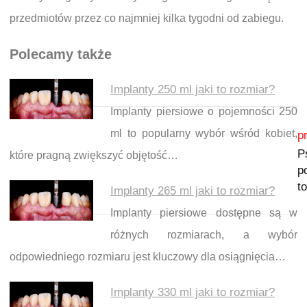
przedmiotów przez co najmniej kilka tygodni od zabiegu.
Polecamy także
Implanty 250 ml jaki to rozmiar?
Implanty piersiowe o pojemności 250
Nawigacja wpisu
ml to popularny wybór wśród kobiet,
p
P
które pragną zwiększyć objętość…
p
to
Implanty 265 ml jaki to rozmiar?
Implanty piersiowe dostępne są w
różnych rozmiarach, a wybór
odpowiedniego rozmiaru jest kluczowy dla osiągnięcia…
Implanty 330 ml jaki to rozmiar?