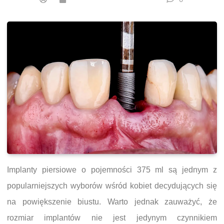
Implanty piersiowe o pojemności 375 ml są jednym z
popularniejszych wyborów wśród kobiet decydujących się
na powiększenie biustu. Warto jednak zauważyć, że
rozmiar implantów nie jest jedynym czynnikiem