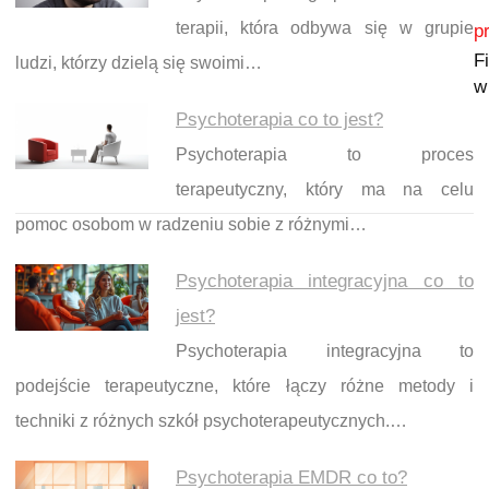
Nawigacja wpisu
terapii, która odbywa się w grupie
p
F
ludzi, którzy dzielą się swoimi…
w
Psychoterapia co to jest?
Psychoterapia to proces
terapeutyczny, który ma na celu
pomoc osobom w radzeniu sobie z różnymi…
Psychoterapia integracyjna co to
jest?
Psychoterapia integracyjna to
podejście terapeutyczne, które łączy różne metody i
techniki z różnych szkół psychoterapeutycznych.…
Psychoterapia EMDR co to?