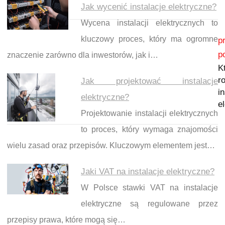
Jak wycenić instalacje elektryczne?
Wycena instalacji elektrycznych to
Nawigacja wpisu
kluczowy proces, który ma ogromne
p
p
znaczenie zarówno dla inwestorów, jak i…
K
r
Jak projektować instalacje
i
elektryczne?
e
Projektowanie instalacji elektrycznych
to proces, który wymaga znajomości
wielu zasad oraz przepisów. Kluczowym elementem jest…
Jaki VAT na instalacje elektryczne?
W Polsce stawki VAT na instalacje
elektryczne są regulowane przez
przepisy prawa, które mogą się…