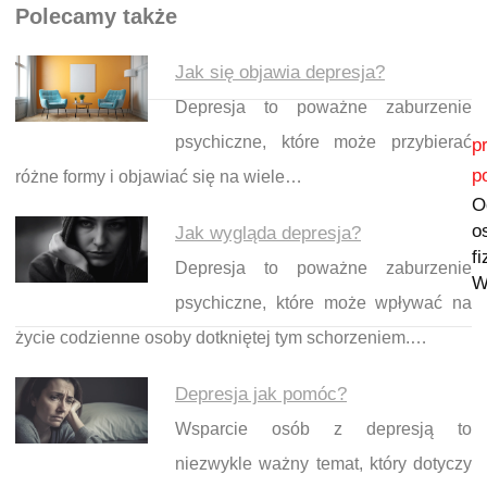
Polecamy także
Jak się objawia depresja?
Depresja to poważne zaburzenie
Nawigacja wpisu
psychiczne, które może przybierać
p
p
różne formy i objawiać się na wiele…
O
o
Jak wygląda depresja?
f
Depresja to poważne zaburzenie
W
psychiczne, które może wpływać na
życie codzienne osoby dotkniętej tym schorzeniem.…
Depresja jak pomóc?
Wsparcie osób z depresją to
niezwykle ważny temat, który dotyczy