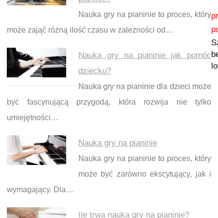
Nawigacja wpisu
Nauka gry na pianinie to proces, który
p
p
może zająć różną ilość czasu w zależności od…
S
be
Nauka gry na pianinie jak pomóc
l
dziecku?
Nauka gry na pianinie dla dzieci może
być fascynującą przygodą, która rozwija nie tylko
umiejętności…
Nauka gry na pianinie
Nauka gry na pianinie to proces, który
może być zarówno ekscytujący, jak i
wymagający. Dla…
Ile trwa nauka gry na pianinie?