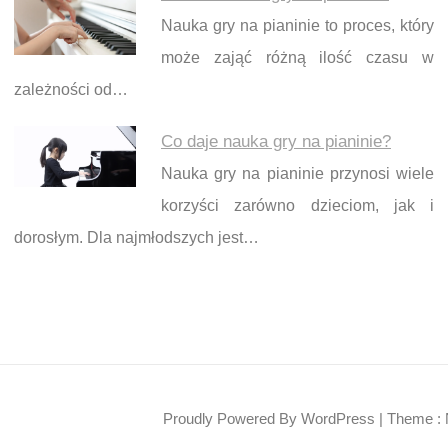
Nauka gry na pianinie to proces, który
może zająć różną ilość czasu w
zależności od…
Co daje nauka gry na pianinie?
Nauka gry na pianinie przynosi wiele
korzyści zarówno dzieciom, jak i
dorosłym. Dla najmłodszych jest…
Proudly Powered By WordPress
|
Theme : 