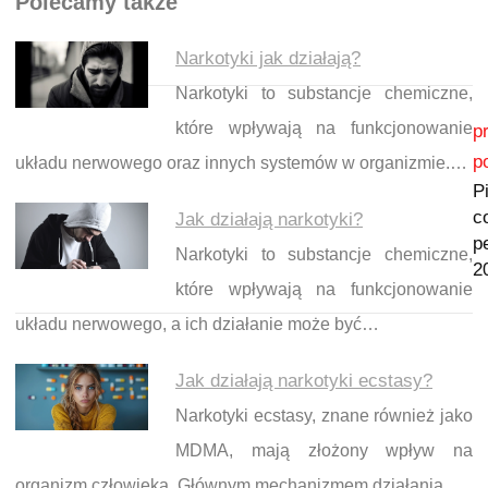
Polecamy także
Narkotyki jak działają?
Narkotyki to substancje chemiczne,
Nawigacja wpisu
które wpływają na funkcjonowanie
p
p
układu nerwowego oraz innych systemów w organizmie.…
P
c
Jak działają narkotyki?
pe
Narkotyki to substancje chemiczne,
2
które wpływają na funkcjonowanie
układu nerwowego, a ich działanie może być…
Jak działają narkotyki ecstasy?
Narkotyki ecstasy, znane również jako
MDMA, mają złożony wpływ na
organizm człowieka. Głównym mechanizmem działania…