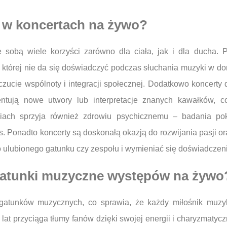
a w koncertach na żywo?
sobą wiele korzyści zarówno dla ciała, jak i dla ducha. P
, której nie da się doświadczyć podczas słuchania muzyki w do
oczucie wspólnoty i integracji społecznej. Dodatkowo koncert
zentują nowe utwory lub interpretacje znanych kawałków,
niach sprzyja również zdrowiu psychicznemu – badania p
s. Ponadto koncerty są doskonałą okazją do rozwijania pasji o
 ulubionego gatunku czy zespołu i wymieniać się doświadczen
 gatunki muzyczne występów na żywo
gatunków muzycznych, co sprawia, że każdy miłośnik muzy
od lat przyciąga tłumy fanów dzięki swojej energii i charyzma