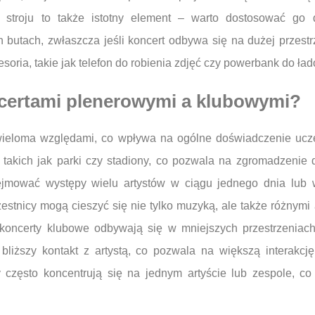
 stroju to także istotny element – warto dostosować go
butach, zwłaszcza jeśli koncert odbywa się na dużej przestr
soria, takie jak telefon do robienia zdjęć czy powerbank do ł
ncertami plenerowymi a klubowymi?
 wieloma względami, co wpływa na ogólne doświadczenie ucz
 takich jak parki czy stadiony, co pozwala na zgromadzenie 
ejmować występy wielu artystów w ciągu jednego dnia lub w
estnicy mogą cieszyć się nie tylko muzyką, ale także różnymi 
oncerty klubowe odbywają się w mniejszych przestrzeniach 
liższy kontakt z artystą, co pozwala na większą interakcj
często koncentrują się na jednym artyście lub zespole, co