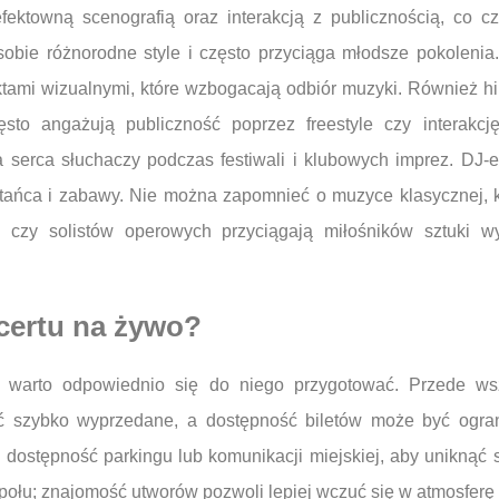
fektowną scenografią oraz interakcją z publicznością, co 
 sobie różnorodne style i często przyciąga młodsze pokoleni
ktami wizualnymi, które wzbogacają odbiór muzyki. Również hi
ęsto angażują publiczność poprzez freestyle czy interak
wa serca słuchaczy podczas festiwali i klubowych imprez. DJ-
tańca i zabawy. Nie można zapomnieć o muzyce klasycznej, 
h czy solistów operowych przyciągają miłośników sztuki wy
certu na żywo?
 warto odpowiednio się do niego przygotować. Przede ws
ć szybko wyprzedane, a dostępność biletów może być ogra
ć dostępność parkingu lub komunikacji miejskiej, aby uniknąć
espołu; znajomość utworów pozwoli lepiej wczuć się w atmosfer