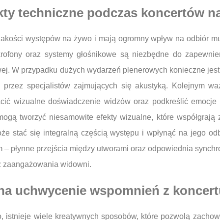
ekty techniczne podczas koncertów n
jakości występów na żywo i mają ogromny wpływ na odbiór mu
krofony oraz systemy głośnikowe są niezbędne do zapewnie
towej. W przypadku dużych wydarzeń plenerowych konieczne je
 przez specjalistów zajmujących się akustyką. Kolejnym wa
acić wizualne doświadczenie widzów oraz podkreślić emocje
ogą tworzyć niesamowite efekty wizualne, które współgrają
e stać się integralną częścią występu i wpłynąć na jego od
 – płynne przejścia między utworami oraz odpowiednia synchr
az zaangażowania widowni.
 na uchwycenie wspomnień z koncer
 istnieje wiele kreatywnych sposobów, które pozwolą zachow