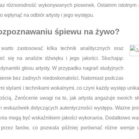
raz różnorodność wykonywanych piosenek. Ostatnim istotnym 
 wpłynąć na odbiór artysty i jego występu.
 rozpoznawaniu śpiewu na żywo?
arto zastosować kilka technik analitycznych oraz
ć się na analizie dźwięku i jego jakości. Słuchając
dynamiki głosu artysty. W przypadku nagrań studyjnych
ienie bez żadnych niedoskonałości. Natomiast podczas
i stylami i technikami wokalnymi, co czyni każdy występ unik
znością. Zwrócenie uwagi na to, jak artysta angażuje swoich 
wskazówek dotyczących autentyczności występu. Ważne jest 
ania mogą być wskaźnikiem jakości wykonania. Dodatkowo wart
 przez fanów, co pozwala później porównać różne wersje u