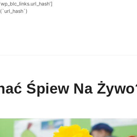
'wp_blc_links.url_hash']
`url_hash`)
nać Śpiew Na Żywo