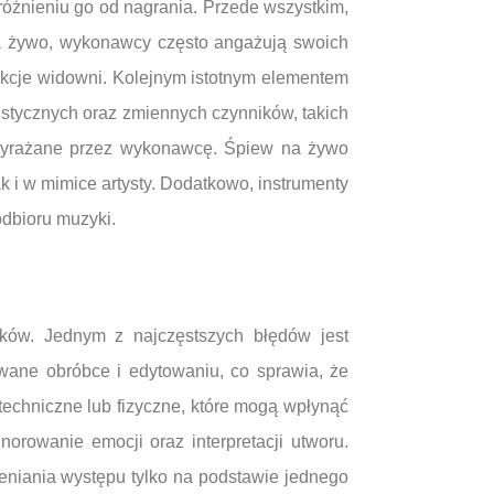
żnieniu go od nagrania. Przede wszystkim,
 na żywo, wykonawcy często angażują swoich
kcje widowni. Kolejnym istotnym elementem
ustycznych oraz zmiennych czynników, takich
 wyrażane przez wykonawcę. Śpiew na żywo
 i w mimice artysty. Dodatkowo, instrumenty
dbioru muzyki.
ów. Jednym z najczęstszych błędów jest
ane obróbce i edytowaniu, co sprawia, że
techniczne lub fizyczne, które mogą wpłynąć
orowanie emocji oraz interpretacji utworu.
ceniania występu tylko na podstawie jednego