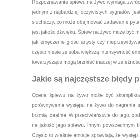
Rozpoznawanie śpiewu na żywo wymaga zwróceni
jednym z najbardziej oczywistych sygnałów jes
słuchaczy, co może obejmować zadawanie pytań
jest jakość dźwięku. Śpiew na żywo może być mn
jak zmęczenie głosu artysty czy nieprzewidy
często niesie ze sobą większą intensywność emo
towarzyszące mogą brzmieć inaczej w zależnośc
Jakie są najczęstsze błędy 
Ocena śpiewu na żywo może być skomplikowa
porównywanie występu na żywo do nagrania st
brzmią idealnie. W przeciwieństwie do tego, po
na jakość jego śpiewu. Innym powszechnym błęd
Często to właśnie emocje sprawiają, że występ 