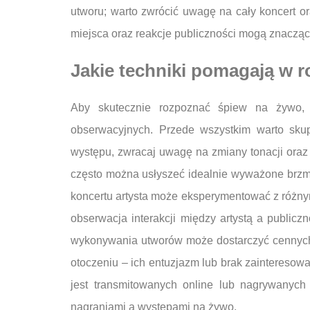
utworu; warto zwrócić uwagę na cały koncert o
miejsca oraz reakcje publiczności mogą znacząco
Jakie techniki pomagają w
Aby skutecznie rozpoznać śpiew na żywo, w
obserwacyjnych. Przede wszystkim warto skupi
występu, zwracaj uwagę na zmiany tonacji oraz 
często można usłyszeć idealnie wyważone brzm
koncertu artysta może eksperymentować z różnym
obserwacja interakcji między artystą a public
wykonywania utworów może dostarczyć cennych 
otoczeniu – ich entuzjazm lub brak zainteresow
jest transmitowanych online lub nagrywanych
nagraniami a występami na żywo.