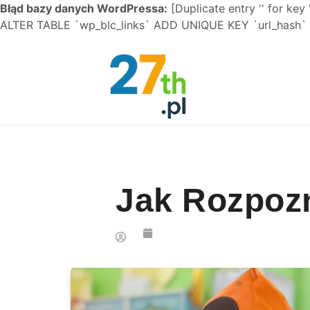
Błąd bazy danych WordPressa:
[Duplicate entry '' for key 
ALTER TABLE `wp_blc_links` ADD UNIQUE KEY `url_hash` (
Skip to content
Jak Rozpoz