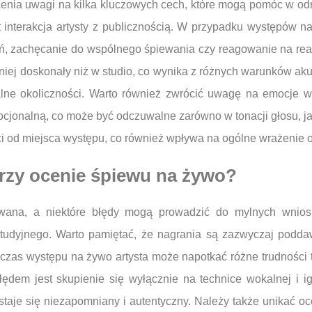
a uwagi na kilka kluczowych cech, które mogą pomóc w odró
t interakcja artysty z publicznością. W przypadku występów
, zachęcanie do wspólnego śpiewania czy reagowanie na rea
iej doskonały niż w studio, co wynika z różnych warunków ak
walne okoliczności. Warto również zwrócić uwagę na emocje
cjonalną, co może być odczuwalne zarówno w tonacji głosu, jak
i od miejsca występu, co również wpływa na ogólne wrażenie o
przy ocenie śpiewu na żywo?
na, a niektóre błędy mogą prowadzić do mylnych wniosk
udyjnego. Warto pamiętać, że nagrania są zazwyczaj poddaw
dczas występu na żywo artysta może napotkać różne trudności 
em jest skupienie się wyłącznie na technice wokalnej i ign
staje się niezapomniany i autentyczny. Należy także unikać o