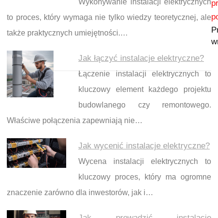
Wykonywanie instalacji elektrycznych
p
p
to proces, który wymaga nie tylko wiedzy teoretycznej, ale
P
także praktycznych umiejętności.…
w
Jak łączyć instalacje elektryczne?
Łączenie instalacji elektrycznych to
kluczowy element każdego projektu
budowlanego czy remontowego.
Właściwe połączenia zapewniają nie…
Jak wycenić instalacje elektryczne?
Wycena instalacji elektrycznych to
kluczowy proces, który ma ogromne
znaczenie zarówno dla inwestorów, jak i…
Jak prowadzić instalacje