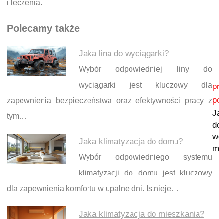
i leczenia.
Polecamy także
Jaka lina do wyciągarki?
Wybór odpowiedniej liny do
Nawigacja wpisu
wyciągarki jest kluczowy dla
p
p
zapewnienia bezpieczeństwa oraz efektywności pracy z
J
tym…
d
w
Jaka klimatyzacja do domu?
m
Wybór odpowiedniego systemu
klimatyzacji do domu jest kluczowy
dla zapewnienia komfortu w upalne dni. Istnieje…
Jaka klimatyzacja do mieszkania?