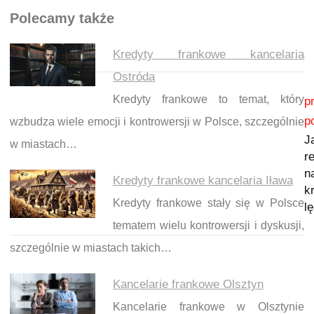
Polecamy także
Kredyty frankowe kancelaria
Ostróda
Nawigacja wpisu
Kredyty frankowe to temat, który
p
p
wzbudza wiele emocji i kontrowersji w Polsce, szczególnie
J
w miastach…
re
n
Kredyty frankowe kancelaria Iława
k
Kredyty frankowe stały się w Polsce
l
tematem wielu kontrowersji i dyskusji,
szczególnie w miastach takich…
Kancelarie frankowe Olsztyn
Kancelarie frankowe w Olsztynie