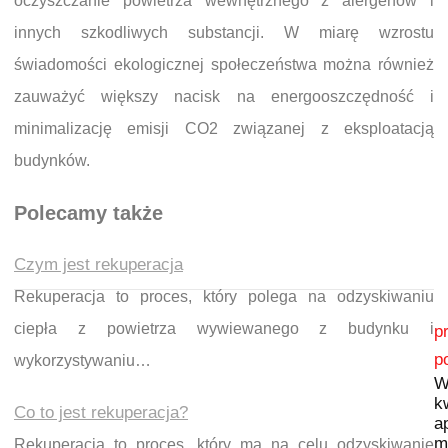
oczyszczanie powietrza wewnętrznego z alergenów i
innych szkodliwych substancji. W miarę wzrostu
świadomości ekologicznej społeczeństwa można również
zauważyć większy nacisk na energooszczędność i
minimalizację emisji CO2 związanej z eksploatacją
budynków.
Polecamy także
Czym jest rekuperacja
Rekuperacja to proces, który polega na odzyskiwaniu
Nawigacja wpisu
ciepła z powietrza wywiewanego z budynku i
p
p
wykorzystywaniu…
W
k
Co to jest rekuperacja?
a
m
Rekuperacja to proces, który ma na celu odzyskiwanie