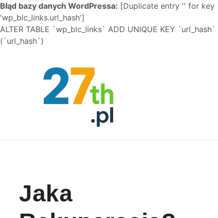
Błąd bazy danych WordPressa:
[Duplicate entry '' for key
'wp_blc_links.url_hash']
ALTER TABLE `wp_blc_links` ADD UNIQUE KEY `url_hash`
(`url_hash`)
Skip to content
Jaka