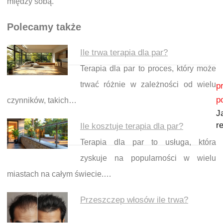
między sobą.
Polecamy także
Ile trwa terapia dla par?
Terapia dla par to proces, który może
Nawigacja wpisu
trwać różnie w zależności od wielu
p
p
czynników, takich…
J
r
Ile kosztuje terapia dla par?
Terapia dla par to usługa, która
zyskuje na popularności w wielu
miastach na całym świecie.…
Przeszczep włosów ile trwa?