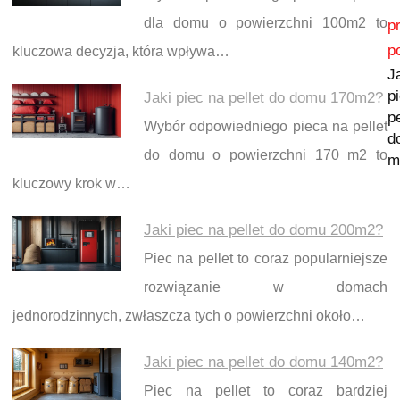
Nawigacja wpisu
dla domu o powierzchni 100m2 to
p
p
kluczowa decyzja, która wpływa…
J
p
Jaki piec na pellet do domu 170m2?
pe
Wybór odpowiedniego pieca na pellet
d
do domu o powierzchni 170 m2 to
m
kluczowy krok w…
Jaki piec na pellet do domu 200m2?
Piec na pellet to coraz popularniejsze
rozwiązanie w domach
jednorodzinnych, zwłaszcza tych o powierzchni około…
Jaki piec na pellet do domu 140m2?
Piec na pellet to coraz bardziej