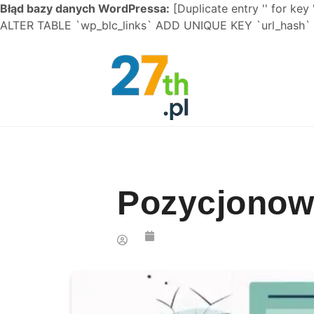
Błąd bazy danych WordPressa:
[Duplicate entry '' for key 
ALTER TABLE `wp_blc_links` ADD UNIQUE KEY `url_hash` (
Skip to content
Pozycjonow