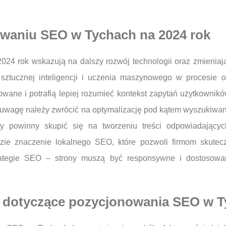
owaniu SEO w Tychach na 2024 rok
4 rok wskazują na dalszy rozwój technologii oraz zmieniają
sztucznej inteligencji i uczenia maszynowego w procesie opt
owane i potrafią lepiej rozumieć kontekst zapytań użytkown
ą uwagę należy zwrócić na optymalizację pod kątem wyszukiwan
my powinny skupić się na tworzeniu treści odpowiadając
ie znaczenie lokalnego SEO, które pozwoli firmom skuteczn
trategie SEO – strony muszą być responsywne i dostosow
ia dotyczące pozycjonowania SEO w 