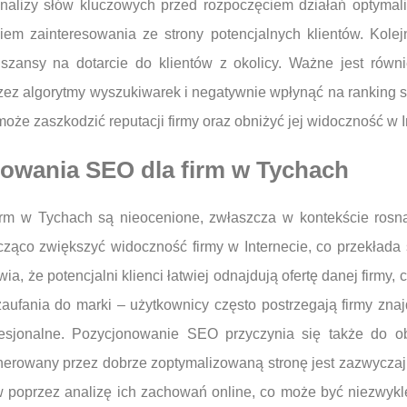
analizy słów kluczowych przed rozpoczęciem działań optymal
iem zainteresowania ze strony potencjalnych klientów. Kole
zansy na dotarcie do klientów z okolicy. Ważne jest równ
z algorytmy wyszukiwarek i negatywnie wpłynąć na ranking st
 może zaszkodzić reputacji firmy oraz obniżyć jej widoczność w I
nowania SEO dla firm w Tychach
rm w Tychach są nieocenione, zwłaszcza w kontekście rosną
ąco zwiększyć widoczność firmy w Internecie, co przekłada si
 że potencjalni klienci łatwiej odnajdują ofertę danej firmy,
zaufania do marki – użytkownicy często postrzegają firmy zn
fesjonalne. Pozycjonowanie SEO przyczynia się także do o
nerowany przez dobrze zoptymalizowaną stronę jest zazwyczaj
w poprzez analizę ich zachowań online, co może być niezwykl