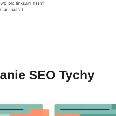
'wp_blc_links.url_hash']
`url_hash`)
anie SEO Tychy