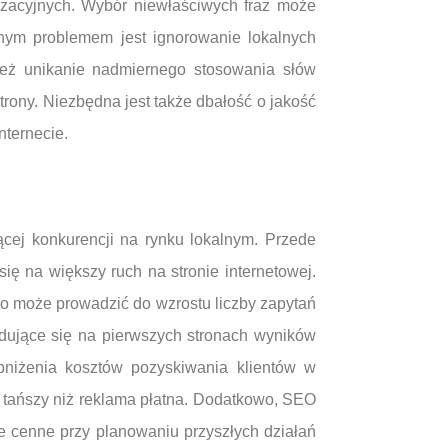
izacyjnych. Wybór niewłaściwych fraz może
jnym problemem jest ignorowanie lokalnych
ież unikanie nadmiernego stosowania słów
rony. Niezbędna jest także dbałość o jakość
nternecie.
cej konkurencji na rynku lokalnym. Przede
ę na większy ruch na stronie internetowej.
 co może prowadzić do wzrostu liczby zapytań
ajdujące się na pierwszych stronach wyników
bniżenia kosztów pozyskiwania klientów w
 tańszy niż reklama płatna. Dodatkowo, SEO
e cenne przy planowaniu przyszłych działań