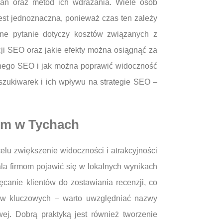
łań oraz metod ich wdrażania. Wiele osób
est jednoznaczna, ponieważ czas ten zależy
arne pytanie dotyczy kosztów związanych z
cji SEO oraz jakie efekty można osiągnąć za
kalnego SEO i jak można poprawić widoczność
szukiwarek i ich wpływu na strategie SEO –
irm w Tychach
lu zwiększenie widoczności i atrakcyjności
ala firmom pojawić się w lokalnych wynikach
canie klientów do zostawiania recenzji, co
słów kluczowych – warto uwzględniać nazwy
ej. Dobrą praktyką jest również tworzenie