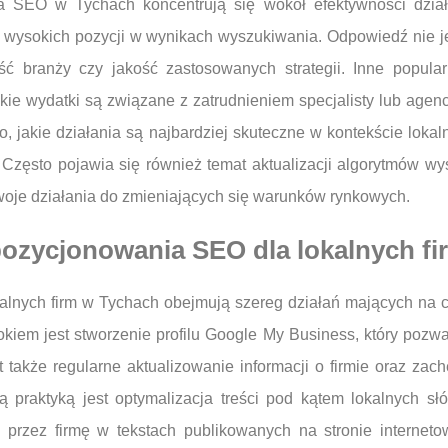
a SEO w Tychach koncentrują się wokół efektywności dzia
ia wysokich pozycji w wynikach wyszukiwania. Odpowiedź nie j
ość branży czy jakość zastosowanych strategii. Inne popul
kie wydatki są związane z zatrudnieniem specjalisty lub agen
 to, jakie działania są najbardziej skuteczne w kontekście lo
Często pojawia się również temat aktualizacji algorytmów wy
woje działania do zmieniających się warunków rynkowych.
 pozycjonowania SEO dla lokalnych f
alnych firm w Tychach obejmują szereg działań mających na ce
rokiem jest stworzenie profilu Google My Business, który pozw
akże regularne aktualizowanie informacji o firmie oraz zachę
ą praktyką jest optymalizacja treści pod kątem lokalnych 
 przez firmę w tekstach publikowanych na stronie internetow