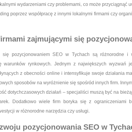
lokalnymi wydarzeniami czy problemami, co może przyciągnąć 
lding poprzez współpracę z innymi lokalnymi firmami czy organ
 firmami zajmującymi się pozycjono
i się pozycjonowaniem SEO w Tychach są różnorodne i wy
się warunków rynkowych. Jednym z największych wyzwań je
płynących z obecności online i intensyfikuje swoje działania 
nowych sposobów na wyróżnienie się spośród innych firm. Inn
ść dotychczasowych działań – specjaliści muszą być na bież
ek. Dodatkowo wiele firm boryka się z ograniczeniami bu
stycji w różnorodne narzędzia czy usługi.
 rozwoju pozycjonowania SEO w Tycha