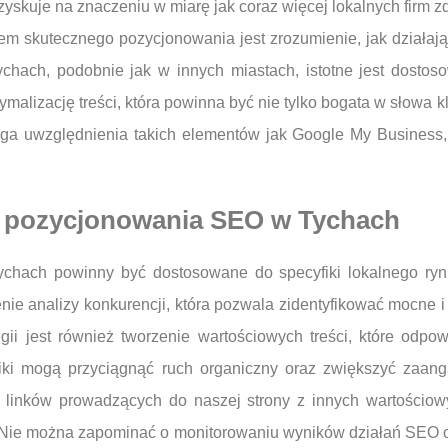
yskuje na znaczeniu w miarę jak coraz więcej lokalnych firm zda
m skutecznego pozycjonowania jest zrozumienie, jak działają 
chach, podobnie jak w innych miastach, istotne jest dostoso
ymalizację treści, która powinna być nie tylko bogata w słowa 
a uwzględnienia takich elementów jak Google My Business, 
ie pozycjonowania SEO w Tychach
hach powinny być dostosowane do specyfiki lokalnego rynku
e analizy konkurencji, która pozwala zidentyfikować mocne i s
i jest również tworzenie wartościowych treści, które odpowi
adniki mogą przyciągnąć ruch organiczny oraz zwiększyć zaa
ie linków prowadzących do naszej strony z innych wartościo
. Nie można zapominać o monitorowaniu wyników działań SEO o