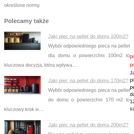
określone normy.
Polecamy także
Jaki piec na pellet do domu 100m2?
Wybór odpowiedniego pieca na pellet
Nawigacja wpisu
dla domu o powierzchni 100m2 to
p
p
kluczowa decyzja, która wpływa…
J
p
Jaki piec na pellet do domu 170m2?
pe
Wybór odpowiedniego pieca na pellet
d
do domu o powierzchni 170 m2 to
1
s
kluczowy krok w…
Jaki piec na pellet do domu 200m2?