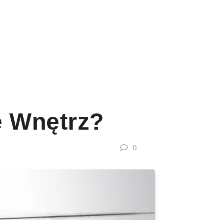
e Wnętrz?
0