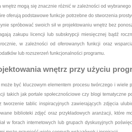
wnętrz mogą się znacznie różnić w zależności od wybranego na
óre oferują podstawowe funkcje potrzebne do stworzenia prostyc
edynie spróbować swoich sił w projektowaniu wnętrz bez pono
ją zakupu licencji lub subskrypcji miesięcznej bądź roczne
ch rocznie, w zależności od oferowanych funkcji oraz wsparc
datków lub rozszerzeń funkcjonalności programu.
projektowania wnętrz przy użyciu pr
z może być kluczowym elementem procesu twórczego i wiele p
cji takich jak portale społecznościowe czy blogi tematyczne po
tworzenie tablic inspiracyjnych zawierających zdjęcia ulub
ane biblioteki zdjęć oraz przykładowych aranżacji, które mo
iał w forach internetowych lub grupach dyskusyjnych poświ
i może przynieść wiele cennych wskazówek i inspiracji.