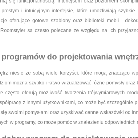
óżnią się funkcjonalnością, interfejsem oraz poziomem skomp
rostym i intuicyjnym interfejsie, które umożliwiają szybk
je oferujące gotowe szablony oraz biblioteki mebli i dekor
y Roomstyler są często polecane ze względu na ich przyjazn
 z programów do projektowania wnętr
ętrz niesie ze sobą wiele korzyści, które mogą znacząco w
zędziom można szybko i łatwo wizualizować różne pomysły oraz
 te często oferują możliwość tworzenia trójwymiarowych mode
 współpracę z innymi użytkownikami, co może być szczególnie 
 się swoimi pomysłami oraz uzyskiwać cenne wskazówki od inny
nych w programy, co może pomóc w znalezieniu odpowiednich ro