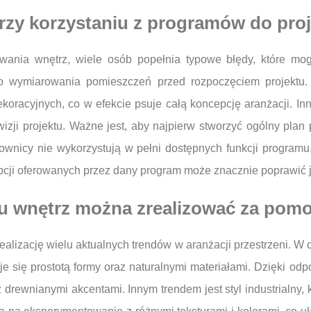
przy korzystaniu z programów do pro
wania wnętrz, wiele osób popełnia typowe błędy, które mo
go wymiarowania pomieszczeń przed rozpoczęciem projektu
koracyjnych, co w efekcie psuje całą koncepcję aranżacji. I
zji projektu. Ważne jest, aby najpierw stworzyć ogólny plan
ownicy nie wykorzystują w pełni dostępnych funkcji programu
opcji oferowanych przez dany program może znacznie poprawić
niu wnętrz można zrealizować za po
alizację wielu aktualnych trendów w aranżacji przestrzeni. W 
zuje się prostotą formy oraz naturalnymi materiałami. Dzięki 
 drewnianymi akcentami. Innym trendem jest styl industrialny,