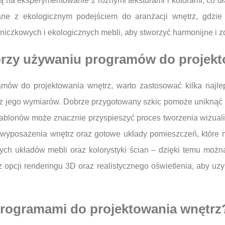
 na eksperymentowanie z różnymi teksturami i kolorami, co uł
zane z ekologicznym podejściem do aranżacji wnętrz, gdzie d
oniczkowych i ekologicznych mebli, aby stworzyć harmonijne i 
i przy używaniu programów do projek
mów do projektowania wnętrz, warto zastosować kilka najle
z jego wymiarów. Dobrze przygotowany szkic pomoże uniknąć 
ablonów może znacznie przyspieszyć proces tworzenia wizualiza
w wyposażenia wnętrz oraz gotowe układy pomieszczeń, które 
żnych układów mebli oraz kolorystyki ścian – dzięki temu moż
z opcji renderingu 3D oraz realistycznego oświetlenia, aby uz
 programami do projektowania wnętrz