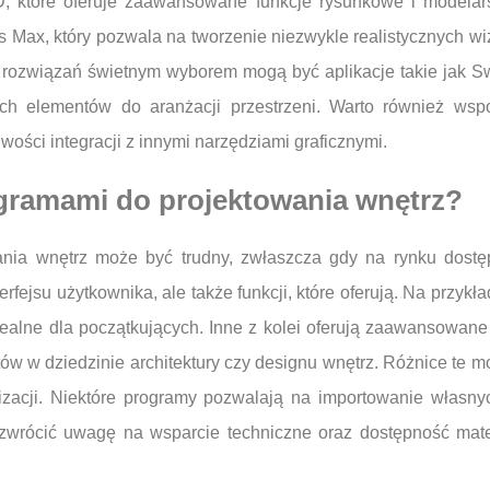
, które oferuje zaawansowane funkcje rysunkowe i modelarsk
 Max, który pozwala na tworzenie niezwykle realistycznych w
 rozwiązań świetnym wyborem mogą być aplikacje takie jak S
wych elementów do aranżacji przestrzeni. Warto również ws
iwości integracji z innymi narzędziami graficznymi.
ogramami do projektowania wnętrz?
ia wnętrz może być trudny, zwłaszcza gdy na rynku dostępn
erfejsu użytkownika, ale także funkcji, które oferują. Na przykł
 idealne dla początkujących. Inne z kolei oferują zaawansowan
istów w dziedzinie architektury czy designu wnętrz. Różnice t
lizacji. Niektóre programy pozwalają na importowanie włas
ż zwrócić uwagę na wsparcie techniczne oraz dostępność ma