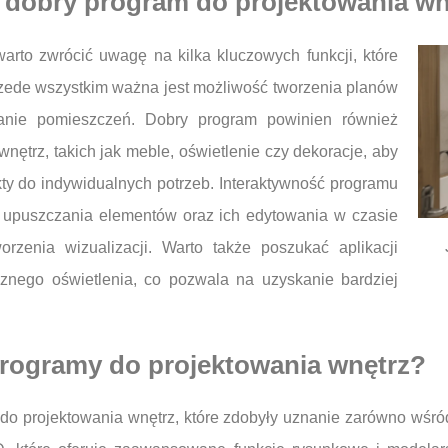
ć dobry program do projektowania wn
arto zwrócić uwagę na kilka kluczowych funkcji, które
zede wszystkim ważna jest możliwość tworzenia planów
anie pomieszczeń. Dobry program powinien również
ętrz, takich jak meble, oświetlenie czy dekoracje, aby
ty do indywidualnych potrzeb. Interaktywność programu
 i upuszczania elementów oraz ich edytowania w czasie
rzenia wizualizacji. Warto także poszukać aplikacji
cznego oświetlenia, co pozwala na uzyskanie bardziej
 programy do projektowania wnętrz?
do projektowania wnętrz, które zdobyły uznanie zarówno wśród