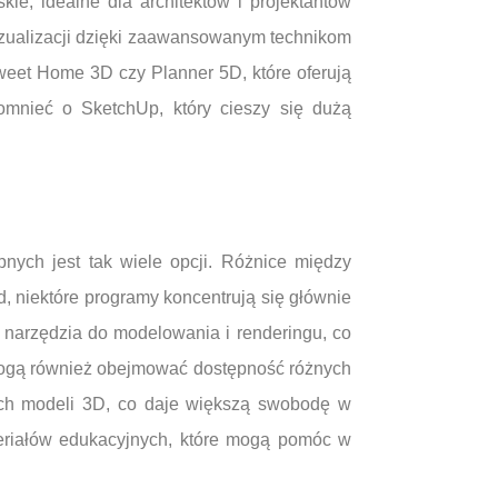
ie, idealne dla architektów i projektantów
izualizacji dzięki zaawansowanym technikom
weet Home 3D czy Planner 5D, które oferują
pomnieć o SketchUp, który cieszy się dużą
ych jest tak wiele opcji. Różnice między
ad, niektóre programy koncentrują się głównie
e narzędzia do modelowania i renderingu, co
e mogą również obejmować dostępność różnych
nych modeli 3D, co daje większą swobodę w
teriałów edukacyjnych, które mogą pomóc w