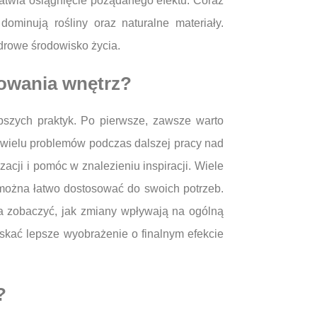
atwia osiągnięcie pożądanego efektu. Coraz
ominują rośliny oraz naturalne materiały.
zdrowe środowisko życia.
towania wnętrz?
pszych praktyk. Po pierwsze, zawsze warto
wielu problemów podczas dalszej pracy nad
cji i pomóc w znalezieniu inspiracji. Wiele
można łatwo dostosować do swoich potrzeb.
na zobaczyć, jak zmiany wpływają na ogólną
yskać lepsze wyobrażenie o finalnym efekcie
?